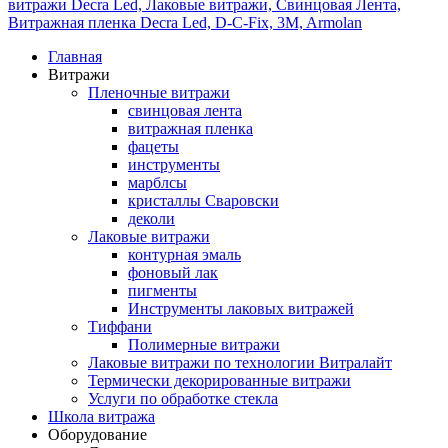
витражи Decra Led, Лаковые витражи, Свинцовая Лента,
Витражная пленка Decra Led, D-C-Fix, 3M, Armolan
Главная
Витражи
Пленочные витражи
свинцовая лента
витражная пленка
фацеты
инструменты
марблсы
кристаллы Сваровски
деколи
Лаковые витражи
контурная эмаль
фоновый лак
пигменты
Инструменты лаковых витражей
Тиффани
Полимерные витражи
Лаковые витражи по технологии Витралайт
Термически декорированные витражи
Услуги по обработке стекла
Школа витража
Оборудование