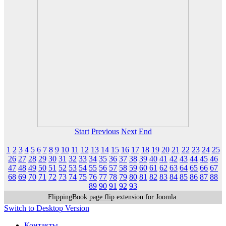
Start
Previous
Next
End
1
2
3
4
5
6
7
8
9
10
11
12
13
14
15
16
17
18
19
20
21
22
23
24
25
26
27
28
29
30
31
32
33
34
35
36
37
38
39
40
41
42
43
44
45
46
47
48
49
50
51
52
53
54
55
56
57
58
59
60
61
62
63
64
65
66
67
68
69
70
71
72
73
74
75
76
77
78
79
80
81
82
83
84
85
86
87
88
89
90
91
92
93
FlippingBook
page flip
extension for Joomla.
Switch to Desktop Version
Контакты