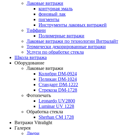
Лаковые витражи
контурная эмаль
фоновый лак
пигменты
Инструменты лаковых витражей
Тиффани
Полимерные витражи
Лаковые витражи по технологии Витралайт
Термически декорированные витражи
Услуги по обработке стекла
Школа витража
Оборудование
Лаковые витражи
Колибри DM-0924
Пеликан DM-1024
Стандарт DM-1222
Стрекоза DM-1728
Фотопечать
Leonardo UV2800
Luminar UV 1228
Обработка стекла
Sherhan CM 1728
Витражи Vitralight
Галерея
Двери