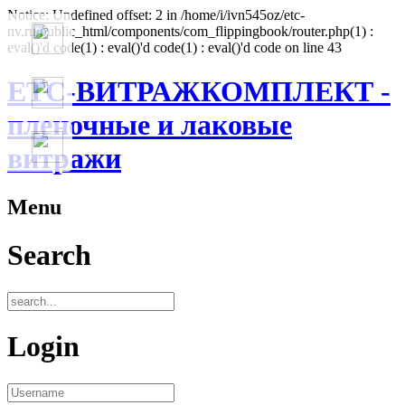
Notice: Undefined offset: 2 in /home/i/ivn545oz/etc-
nv.ru/public_html/components/com_flippingbook/router.php(1) :
eval()'d code(1) : eval()'d code(1) : eval()'d code on line 43
ЕТС-ВИТРАЖКОМПЛЕКТ -
пленочные и лаковые
витражи
Menu
Search
Login