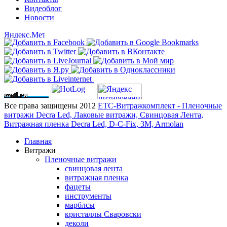
Видеоблог
Новости
Все права защищены 2012
ЕТС-Витражкомплект - Пленочные
витражи Decra Led, Лаковые витражи, Свинцовая Лента,
Витражная пленка Decra Led, D-C-Fix, 3M, Armolan
Главная
Витражи
Пленочные витражи
свинцовая лента
витражная пленка
фацеты
инструменты
марблсы
кристаллы Сваровски
деколи