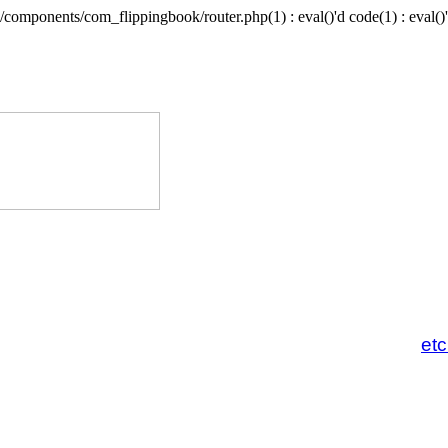
/components/com_flippingbook/router.php(1) : eval()'d code(1) : eval()'
et