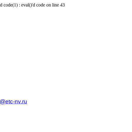
d code(1) : eval()'d code on line 43
c@etc-nv.ru