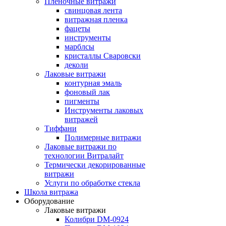
Пленочные витражи
свинцовая лента
витражная пленка
фацеты
инструменты
марблсы
кристаллы Сваровски
деколи
Лаковые витражи
контурная эмаль
фоновый лак
пигменты
Инструменты лаковых
витражей
Тиффани
Полимерные витражи
Лаковые витражи по
технологии Витралайт
Термически декорированные
витражи
Услуги по обработке стекла
Школа витража
Оборудование
Лаковые витражи
Колибри DM-0924