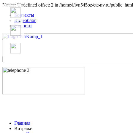
Notice: Undefined offset: 2 in /home/i/ivn545oz/etc-nv.ru/public_html
Контакты
Видеоблог
Новости
Главная
Витражи