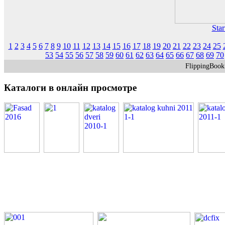
Star
1
2
3
4
5
6
7
8
9
10
11
12
13
14
15
16
17
18
19
20
21
22
23
24
25
53
54
55
56
57
58
59
60
61
62
63
64
65
66
67
68
69
70
FlippingBoo
Каталоги
в онлайн просмотре
PDF каталоги