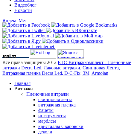
Видеоблог
Новости
Все права защищены 2012
ЕТС-Витражкомплект - Пленочные
витражи Decra Led, Лаковые витражи, Свинцовая Лента,
Витражная пленка Decra Led, D-C-Fix, 3M, Armolan
Главная
Витражи
Пленочные витражи
свинцовая лента
витражная пленка
фацеты
инструменты
марблсы
кристаллы Сваровски
деколи