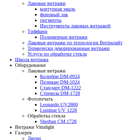
Лаковые витражи
контурная эмаль
фоновый лак
пигменты
Инструменты лаковых витражей
Тиффани
Полимерные витражи
Лаковые витражи по технологии Витралайт
Термически декорированные витражи
Услуги по обработке стекла
Школа витража
Оборудование
Лаковые витражи
Колибри DM-0924
Пеликан DM-1024
Стандарт DM-1222
Стрекоза DM-1728
Фотопечать
Leonardo UV2800
Luminar UV 1228
Обработка стекла
Sherhan CM 1728
Витражи Vitralight
Галерея
Двери