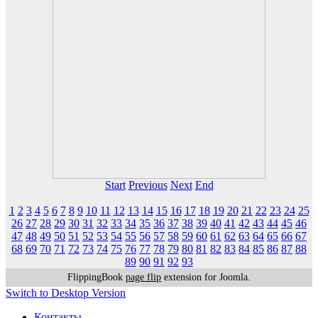
Start
Previous
Next
End
1
2
3
4
5
6
7
8
9
10
11
12
13
14
15
16
17
18
19
20
21
22
23
24
25
26
27
28
29
30
31
32
33
34
35
36
37
38
39
40
41
42
43
44
45
46
47
48
49
50
51
52
53
54
55
56
57
58
59
60
61
62
63
64
65
66
67
68
69
70
71
72
73
74
75
76
77
78
79
80
81
82
83
84
85
86
87
88
89
90
91
92
93
FlippingBook
page flip
extension for Joomla.
Switch to Desktop Version
Контакты