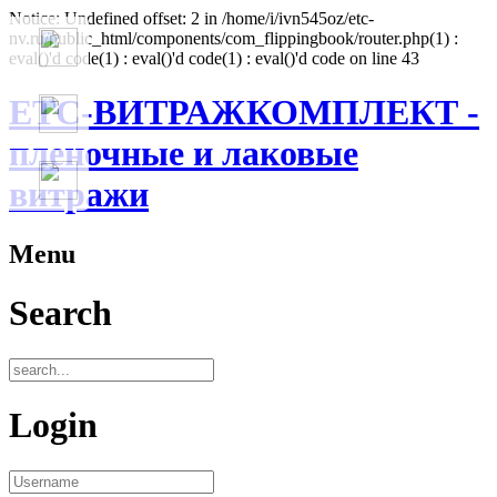
Notice: Undefined offset: 2 in /home/i/ivn545oz/etc-
nv.ru/public_html/components/com_flippingbook/router.php(1) :
eval()'d code(1) : eval()'d code(1) : eval()'d code on line 43
ЕТС-ВИТРАЖКОМПЛЕКТ -
пленочные и лаковые
витражи
Menu
Search
Login