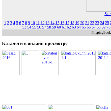
Star
1
2
3
4
5
6
7
8
9
10
11
12
13
14
15
16
17
18
19
20
21
22
23
24
25
53
54
55
56
57
58
59
60
61
62
63
64
65
66
67
68
69
70
FlippingBoo
Каталоги
в онлайн просмотре
PDF каталоги