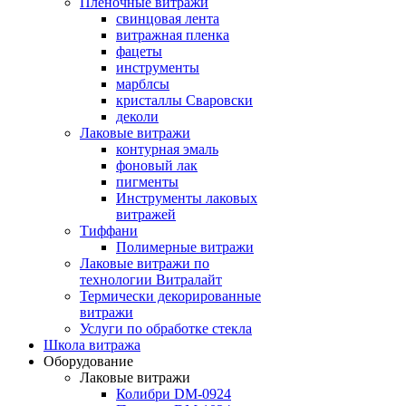
Пленочные витражи
свинцовая лента
витражная пленка
фацеты
инструменты
марблсы
кристаллы Сваровски
деколи
Лаковые витражи
контурная эмаль
фоновый лак
пигменты
Инструменты лаковых
витражей
Тиффани
Полимерные витражи
Лаковые витражи по
технологии Витралайт
Термически декорированные
витражи
Услуги по обработке стекла
Школа витража
Оборудование
Лаковые витражи
Колибри DM-0924