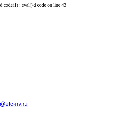
d code(1) : eval()'d code on line 43
c@etc-nv.ru