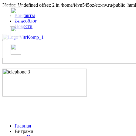
Notice: Undefined offset: 2 in /home/i/ivn545oz/etc-nv.ru/public_html
Контакты
Видеоблог
Новости
Главная
Витражи