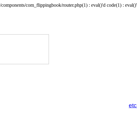
/components/com_flippingbook/router.php(1) : eval()'d code(1) : eval()'
et