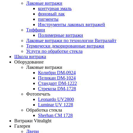
Лаковые витражи
контурная эмаль
фоновый лак
пигменты
Инструменты лаковых витражей
Тиффани
Полимерные витражи
Лаковые витражи по технологии Витралайт
Термически декорированные витражи
Услуги по обработке стекла
Школа витража
Оборудование
Лаковые витражи
Колибри DM-0924
Пеликан DM-1024
Стандарт DM-1222
Стрекоза DM-1728
Фотопечать
Leonardo UV2800
Luminar UV 1228
Обработка стекла
Sherhan CM 1728
Витражи Vitralight
Галерея
Двери