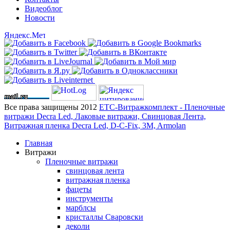
Видеоблог
Новости
Все права защищены 2012
ЕТС-Витражкомплект - Пленочные
витражи Decra Led, Лаковые витражи, Свинцовая Лента,
Витражная пленка Decra Led, D-C-Fix, 3M, Armolan
Главная
Витражи
Пленочные витражи
свинцовая лента
витражная пленка
фацеты
инструменты
марблсы
кристаллы Сваровски
деколи