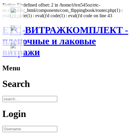
Notice: Undefined offset: 2 in /home/i/ivn545oz/etc-
nv.ru/public_html/components/com_flippingbook/router.php(1) :
eval()'d code(1) : eval()'d code(1) : eval()'d code on line 43
ЕТС-ВИТРАЖКОМПЛЕКТ -
пленочные и лаковые
витражи
Menu
Search
Login