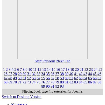
Start
Previous
Next
End
1
2
3
4
5
6
7
8
9
10
11
12
13
14
15
16
17
18
19
20
21
22
23
24
25
26
27
28
29
30
31
32
33
34
35
36
37
38
39
40
41
42
43
44
45
46
47
48
49
50
51
52
53
54
55
56
57
58
59
60
61
62
63
64
65
66
67
68
69
70
71
72
73
74
75
76
77
78
79
80
81
82
83
84
85
86
87
88
89
90
91
92
93
FlippingBook
page flip
extension for Joomla.
Switch to Desktop Version
Контакты