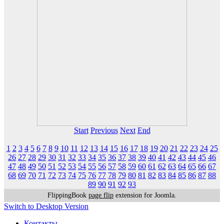
Start
Previous
Next
End
1
2
3
4
5
6
7
8
9
10
11
12
13
14
15
16
17
18
19
20
21
22
23
24
25
26
27
28
29
30
31
32
33
34
35
36
37
38
39
40
41
42
43
44
45
46
47
48
49
50
51
52
53
54
55
56
57
58
59
60
61
62
63
64
65
66
67
68
69
70
71
72
73
74
75
76
77
78
79
80
81
82
83
84
85
86
87
88
89
90
91
92
93
FlippingBook
page flip
extension for Joomla.
Switch to Desktop Version
Контакты