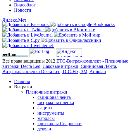
Видеоблог
Новости
Все права защищены 2012
ЕТС-Витражкомплект - Пленочные
витражи Decra Led, Лаковые витражи, Свинцовая Лента,
Витражная пленка Decra Led, D-C-Fix, 3M, Armolan
Главная
Витражи
Пленочные витражи
свинцовая лента
витражная пленка
фацеты
инструменты
марблсы
кристаллы Сваровски
деколи