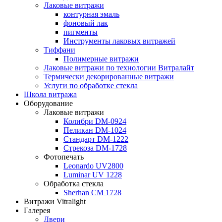
Лаковые витражи
контурная эмаль
фоновый лак
пигменты
Инструменты лаковых витражей
Тиффани
Полимерные витражи
Лаковые витражи по технологии Витралайт
Термически декорированные витражи
Услуги по обработке стекла
Школа витража
Оборудование
Лаковые витражи
Колибри DM-0924
Пеликан DM-1024
Стандарт DM-1222
Стрекоза DM-1728
Фотопечать
Leonardo UV2800
Luminar UV 1228
Обработка стекла
Sherhan CM 1728
Витражи Vitralight
Галерея
Двери