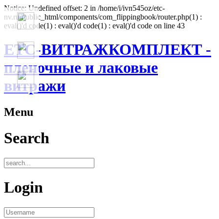
Notice: Undefined offset: 2 in /home/i/ivn545oz/etc-
nv.ru/public_html/components/com_flippingbook/router.php(1) :
eval()'d code(1) : eval()'d code(1) : eval()'d code on line 43
ЕТС-ВИТРАЖКОМПЛЕКТ -
пленочные и лаковые
витражи
Menu
Search
Login