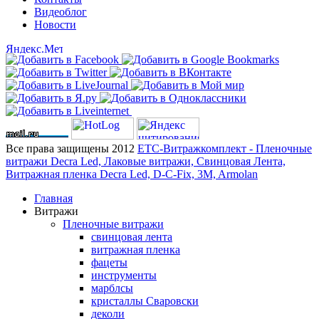
Видеоблог
Новости
Все права защищены 2012
ЕТС-Витражкомплект - Пленочные
витражи Decra Led, Лаковые витражи, Свинцовая Лента,
Витражная пленка Decra Led, D-C-Fix, 3M, Armolan
Главная
Витражи
Пленочные витражи
свинцовая лента
витражная пленка
фацеты
инструменты
марблсы
кристаллы Сваровски
деколи