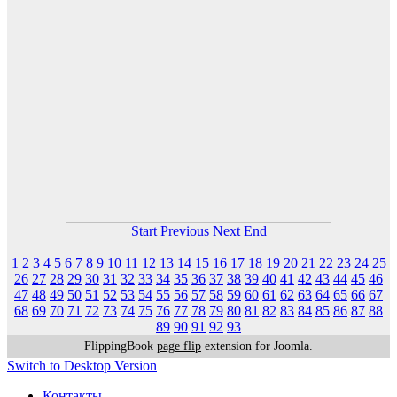
Start
Previous
Next
End
1
2
3
4
5
6
7
8
9
10
11
12
13
14
15
16
17
18
19
20
21
22
23
24
25
26
27
28
29
30
31
32
33
34
35
36
37
38
39
40
41
42
43
44
45
46
47
48
49
50
51
52
53
54
55
56
57
58
59
60
61
62
63
64
65
66
67
68
69
70
71
72
73
74
75
76
77
78
79
80
81
82
83
84
85
86
87
88
89
90
91
92
93
FlippingBook
page flip
extension for Joomla.
Switch to Desktop Version
Контакты