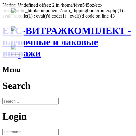
Notice: Undefined offset: 2 in /home/i/ivn545oz/etc-
nv.ru/public_html/components/com_flippingbook/router.php(1) :
eval()'d code(1) : eval()'d code(1) : eval()'d code on line 43
ЕТС-ВИТРАЖКОМПЛЕКТ -
пленочные и лаковые
витражи
Menu
Search
Login