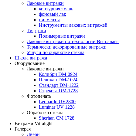
Лаковые витражи
контурная эмаль
фоновый лак
пигменты
Инструменты лаковых витражей
Тиффани
Полимерные витражи
Лаковые витражи по технологии Витралайт
Термически декорированные витражи
Услуги по обработке стекла
Школа витража
Оборудование
Лаковые витражи
Колибри DM-0924
Пеликан DM-1024
Стандарт DM-1222
Стрекоза DM-1728
Фотопечать
Leonardo UV2800
Luminar UV 1228
Обработка стекла
Sherhan CM 1728
Витражи Vitralight
Галерея
Двери