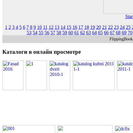
Star
1
2
3
4
5
6
7
8
9
10
11
12
13
14
15
16
17
18
19
20
21
22
23
24
25
53
54
55
56
57
58
59
60
61
62
63
64
65
66
67
68
69
70
FlippingBoo
Каталоги
в онлайн просмотре
PDF каталоги