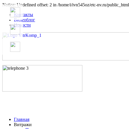
Notice: Undefined offset: 2 in /home/i/ivn545oz/etc-nv.ru/public_html
Контакты
Видеоблог
Новости
Главная
Витражи