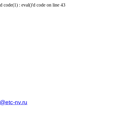
d code(1) : eval()'d code on line 43
c@etc-nv.ru