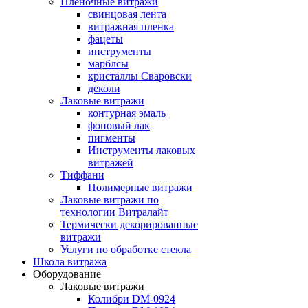
Пленочные витражи
свинцовая лента
витражная пленка
фацеты
инструменты
марблсы
кристаллы Сваровски
деколи
Лаковые витражи
контурная эмаль
фоновый лак
пигменты
Инструменты лаковых
витражей
Тиффани
Полимерные витражи
Лаковые витражи по
технологии Витралайт
Термически декорированные
витражи
Услуги по обработке стекла
Школа витража
Оборудование
Лаковые витражи
Колибри DM-0924