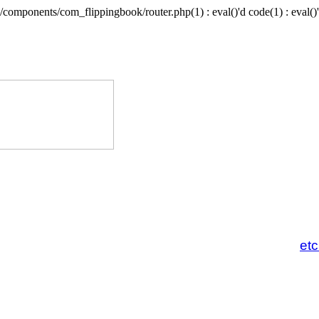
/components/com_flippingbook/router.php(1) : eval()'d code(1) : eval()'
et