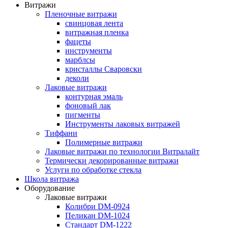
Витражи
Пленочные витражи
свинцовая лента
витражная пленка
фацеты
инструменты
марблсы
кристаллы Сваровски
деколи
Лаковые витражи
контурная эмаль
фоновый лак
пигменты
Инструменты лаковых витражей
Тиффани
Полимерные витражи
Лаковые витражи по технологии Витралайт
Термически декорированные витражи
Услуги по обработке стекла
Школа витража
Оборудование
Лаковые витражи
Колибри DM-0924
Пеликан DM-1024
Стандарт DM-1222