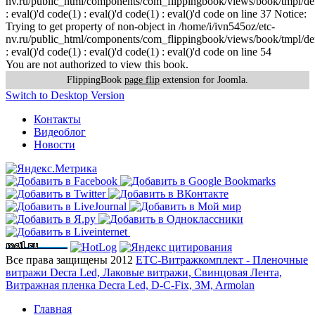
nv.ru/public_html/components/com_flippingbook/views/book/tmpl/def
: eval()'d code(1) : eval()'d code(1) : eval()'d code on line 37 Notice:
Trying to get property of non-object in /home/i/ivn545oz/etc-
nv.ru/public_html/components/com_flippingbook/views/book/tmpl/def
: eval()'d code(1) : eval()'d code(1) : eval()'d code on line 54
You are not authorized to view this book.
FlippingBook
page flip
extension for Joomla.
Switch to Desktop Version
Контакты
Видеоблог
Новости
Все права защищены 2012
ЕТС-Витражкомплект - Пленочные
витражи Decra Led, Лаковые витражи, Свинцовая Лента,
Витражная пленка Decra Led, D-C-Fix, 3M, Armolan
Главная