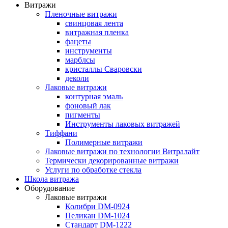
Витражи
Пленочные витражи
свинцовая лента
витражная пленка
фацеты
инструменты
марблсы
кристаллы Сваровски
деколи
Лаковые витражи
контурная эмаль
фоновый лак
пигменты
Инструменты лаковых витражей
Тиффани
Полимерные витражи
Лаковые витражи по технологии Витралайт
Термически декорированные витражи
Услуги по обработке стекла
Школа витража
Оборудование
Лаковые витражи
Колибри DM-0924
Пеликан DM-1024
Стандарт DM-1222