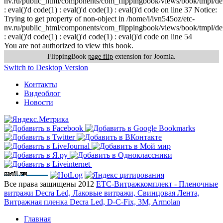
nv.ru/public_html/components/com_flippingbook/views/book/tmpl/def
: eval()'d code(1) : eval()'d code(1) : eval()'d code on line 37 Notice:
Trying to get property of non-object in /home/i/ivn545oz/etc-
nv.ru/public_html/components/com_flippingbook/views/book/tmpl/def
: eval()'d code(1) : eval()'d code(1) : eval()'d code on line 54
You are not authorized to view this book.
FlippingBook
page flip
extension for Joomla.
Switch to Desktop Version
Контакты
Видеоблог
Новости
Все права защищены 2012
ЕТС-Витражкомплект - Пленочные
витражи Decra Led, Лаковые витражи, Свинцовая Лента,
Витражная пленка Decra Led, D-C-Fix, 3M, Armolan
Главная