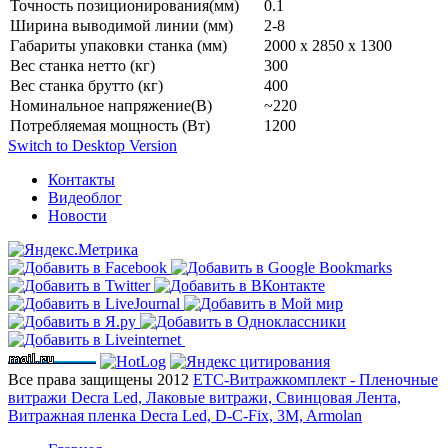
Точность позиционирования(мм)
0.1
Ширина выводимой линии (мм)
2-8
Габариты упаковки станка (мм)
2000 х 2850 х 1300
Вес станка нетто (кг)
300
Вес станка брутто (кг)
400
Номинальное напряжение(В)
~220
Потребляемая мощность (Вт)
1200
Switch to Desktop Version
Контакты
Видеоблог
Новости
Все права защищены 2012
ЕТС-Витражкомплект - Пленочные
витражи Decra Led, Лаковые витражи, Свинцовая Лента,
Витражная пленка Decra Led, D-C-Fix, 3M, Armolan