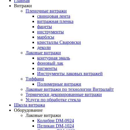
Главная
Витражи
Пленочные витражи
свинцовая лента
витражная пленка
фацеты
инструменты
марблсы
кристаллы Сваровски
деколи
Лаковые витражи
контурная эмаль
фоновый лак
пигменты
Инструменты лаковых витражей
Тиффани
Полимерные витражи
Лаковые витражи по технологии Витралайт
Термически декорированные витражи
Услуги по обработке стекла
Школа витража
Оборудование
Лаковые витражи
Колибри DM-0924
Пеликан DM-1024