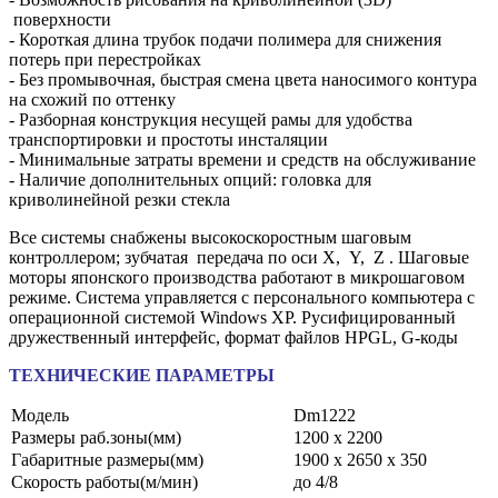
поверхности
- Короткая длина трубок подачи полимера для снижения
потерь при перестройках
- Без промывочная, быстрая смена цвета наносимого контура
на схожий по оттенку
- Разборная конструкция несущей рамы для удобства
транспортировки и простоты инсталяции
- Минимальные затраты времени и средств на обслуживание
- Наличие дополнительных опций: головка для
криволинейной резки стекла
Все системы снабжены высокоскоростным шаговым
контроллером; зубчатая передача по оси X, Y, Z . Шаговые
моторы японского производства работают в микрошаговом
режиме. Система управляется с персонального компьютера с
операционной системой Windows XP. Русифицированный
дружественный интерфейс, формат файлов HPGL, G-коды
ТЕХНИЧЕСКИЕ ПАРАМЕТРЫ
Модель
Dm1222
Размеры раб.зоны(мм)
1200 х 2200
Габаритные размеры(мм)
1900 х 2650 х 350
Скорость работы(м/мин)
до 4/8