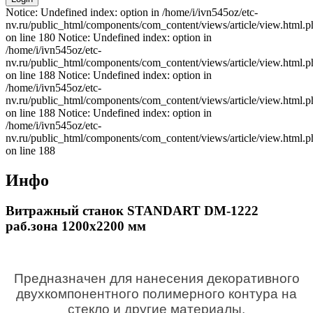
Notice: Undefined index: option in /home/i/ivn545oz/etc-
nv.ru/public_html/components/com_content/views/article/view.html.p
on line 180 Notice: Undefined index: option in
/home/i/ivn545oz/etc-
nv.ru/public_html/components/com_content/views/article/view.html.p
on line 188 Notice: Undefined index: option in
/home/i/ivn545oz/etc-
nv.ru/public_html/components/com_content/views/article/view.html.p
on line 188 Notice: Undefined index: option in
/home/i/ivn545oz/etc-
nv.ru/public_html/components/com_content/views/article/view.html.p
on line 188
Инфо
Витражный станок STANDART DM-1222
раб.зона 1200х2200 мм
Предназначен для нанесения декоративного
двухкомпонентного полимерного контура на
стекло и другие материалы.