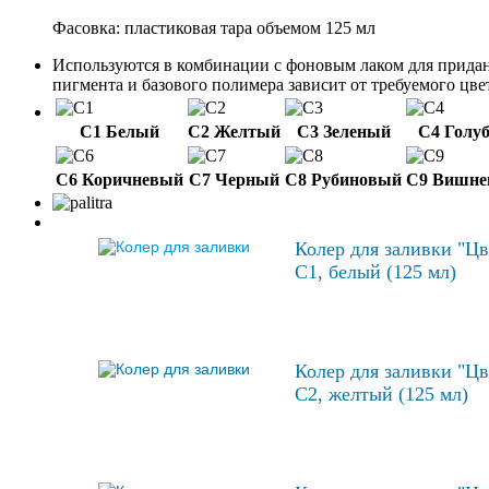
Фасовка: пластиковая тара объемом 125 мл
Используются в комбинации с фоновым лаком для придан
пигмента и базового полимера зависит от требуемого цве
С1 Белый
С2 Желтый
С3 Зеленый
С4 Голу
С6 Коричневый
С7 Черный
С8 Рубиновый
С9 Вишн
Колер для заливки "Цв
С1, белый (125 мл)
Колер для заливки "Цв
С2, желтый (125 мл)