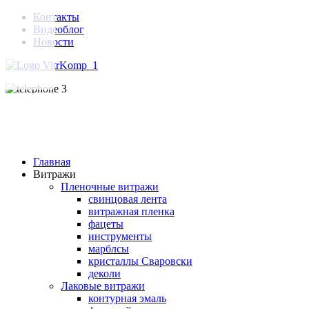
Контакты
Видеоблог
Новости
Главная
Витражи
Пленочные витражи
свинцовая лента
витражная пленка
фацеты
инструменты
марблсы
кристаллы Сваровски
деколи
Лаковые витражи
контурная эмаль