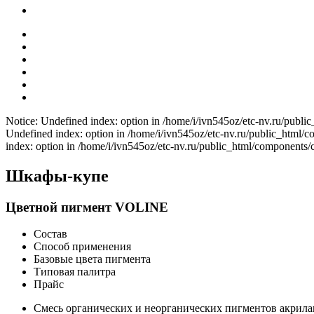
Notice: Undefined index: option in /home/i/ivn545oz/etc-nv.ru/publi
Undefined index: option in /home/i/ivn545oz/etc-nv.ru/public_html/
index: option in /home/i/ivn545oz/etc-nv.ru/public_html/components/
Шкафы-купе
Цветной пигмент VOLINE
Состав
Способ применения
Базовые цвета пигмента
Типовая палитра
Прайс
Смесь органических и неорганических пигментов акрила