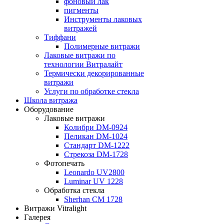
фоновый лак
пигменты
Инструменты лаковых
витражей
Тиффани
Полимерные витражи
Лаковые витражи по
технологии Витралайт
Термически декорированные
витражи
Услуги по обработке стекла
Школа витража
Оборудование
Лаковые витражи
Колибри DM-0924
Пеликан DM-1024
Стандарт DM-1222
Стрекоза DM-1728
Фотопечать
Leonardo UV2800
Luminar UV 1228
Обработка стекла
Sherhan CM 1728
Витражи Vitralight
Галерея