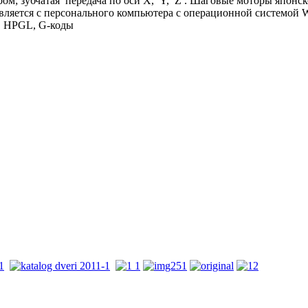
м; зубчатая передача по оси X, Y, Z . Шаговые моторы японск
вляется с персонального компьютера с операционной системой 
в HPGL, G-коды