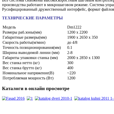
Все системы снабжены высокоскоростным шаговым контроллеро
производства работают в микрошаговом режиме. Система упра
Русифицированный дружественный интерфейс, формат файло
ТЕХНИЧЕСКИЕ ПАРАМЕТРЫ
Модель
Dm1222
Размеры раб.зоны(мм)
1200 х 2200
Габаритные размеры(мм)
1900 х 2650 х 350
Скорость работы(м/мин)
до 4/8
Точность позиционирования(мм)
0.1
Ширина выводимой линии (мм)
2-8
Габариты упаковки станка (мм)
2000 х 2850 х 1300
Вес станка нетто (кг)
300
Вес станка брутто (кг)
400
Номинальное напряжение(В)
~220
Потребляемая мощность (Вт)
1200
Каталоги
в онлайн просмотре
PDF каталоги