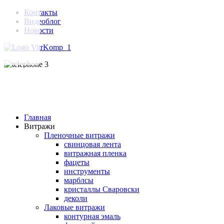
Контакты
Видеоблог
Новости
Главная
Витражи
Пленочные витражи
свинцовая лента
витражная пленка
фацеты
инструменты
марблсы
кристаллы Сваровски
деколи
Лаковые витражи
контурная эмаль