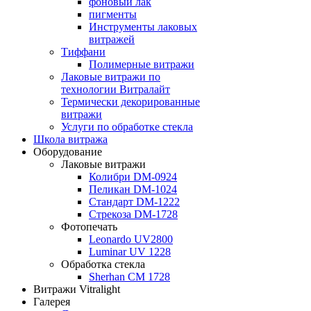
фоновый лак
пигменты
Инструменты лаковых
витражей
Тиффани
Полимерные витражи
Лаковые витражи по
технологии Витралайт
Термически декорированные
витражи
Услуги по обработке стекла
Школа витража
Оборудование
Лаковые витражи
Колибри DM-0924
Пеликан DM-1024
Стандарт DM-1222
Стрекоза DM-1728
Фотопечать
Leonardo UV2800
Luminar UV 1228
Обработка стекла
Sherhan CM 1728
Витражи Vitralight
Галерея