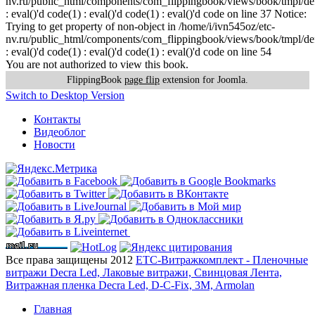
nv.ru/public_html/components/com_flippingbook/views/book/tmpl/def
: eval()'d code(1) : eval()'d code(1) : eval()'d code on line 37 Notice:
Trying to get property of non-object in /home/i/ivn545oz/etc-
nv.ru/public_html/components/com_flippingbook/views/book/tmpl/def
: eval()'d code(1) : eval()'d code(1) : eval()'d code on line 54
You are not authorized to view this book.
FlippingBook
page flip
extension for Joomla.
Switch to Desktop Version
Контакты
Видеоблог
Новости
Все права защищены 2012
ЕТС-Витражкомплект - Пленочные
витражи Decra Led, Лаковые витражи, Свинцовая Лента,
Витражная пленка Decra Led, D-C-Fix, 3M, Armolan
Главная