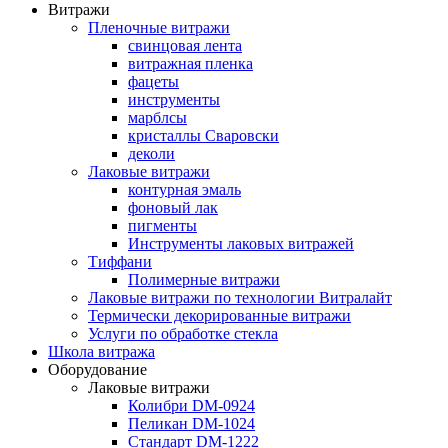
Витражи
Пленочные витражи
свинцовая лента
витражная пленка
фацеты
инструменты
марблсы
кристаллы Сваровски
деколи
Лаковые витражи
контурная эмаль
фоновый лак
пигменты
Инструменты лаковых витражей
Тиффани
Полимерные витражи
Лаковые витражи по технологии Витралайт
Термически декорированные витражи
Услуги по обработке стекла
Школа витража
Оборудование
Лаковые витражи
Колибри DM-0924
Пеликан DM-1024
Стандарт DM-1222