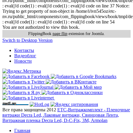
nv.ru/public_html/components/com_flippingbook/views/book/tmpl/def
: eval()'d code(1) : eval()'d code(1) : eval()'d code on line 37 Notice:
Trying to get property of non-object in /home/i/ivn545oz/etc-
nv.ru/public_html/components/com_flippingbook/views/book/tmpl/def
: eval()'d code(1) : eval()'d code(1) : eval()'d code on line 54
You are not authorized to view this book.
FlippingBook
page flip
extension for Joomla.
Switch to Desktop Version
Контакты
Видеоблог
Новости
Все права защищены 2012
ЕТС-Витражкомплект - Пленочные
витражи Decra Led, Лаковые витражи, Свинцовая Лента,
Витражная пленка Decra Led, D-C-Fix, 3M, Armolan
Главная