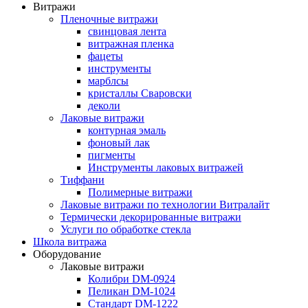
Витражи
Пленочные витражи
свинцовая лента
витражная пленка
фацеты
инструменты
марблсы
кристаллы Сваровски
деколи
Лаковые витражи
контурная эмаль
фоновый лак
пигменты
Инструменты лаковых витражей
Тиффани
Полимерные витражи
Лаковые витражи по технологии Витралайт
Термически декорированные витражи
Услуги по обработке стекла
Школа витража
Оборудование
Лаковые витражи
Колибри DM-0924
Пеликан DM-1024
Стандарт DM-1222