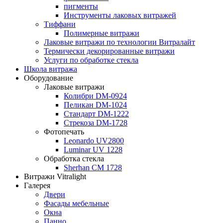
пигменты
Инструменты лаковых витражей
Тиффани
Полимерные витражи
Лаковые витражи по технологии Витралайт
Термически декорированные витражи
Услуги по обработке стекла
Школа витража
Оборудование
Лаковые витражи
Колибри DM-0924
Пеликан DM-1024
Стандарт DM-1222
Стрекоза DM-1728
Фотопечать
Leonardo UV2800
Luminar UV 1228
Обработка стекла
Sherhan CM 1728
Витражи Vitralight
Галерея
Двери
Фасады мебельные
Окна
Панно