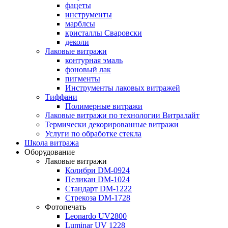
фацеты
инструменты
марблсы
кристаллы Сваровски
деколи
Лаковые витражи
контурная эмаль
фоновый лак
пигменты
Инструменты лаковых витражей
Тиффани
Полимерные витражи
Лаковые витражи по технологии Витралайт
Термически декорированные витражи
Услуги по обработке стекла
Школа витража
Оборудование
Лаковые витражи
Колибри DM-0924
Пеликан DM-1024
Стандарт DM-1222
Стрекоза DM-1728
Фотопечать
Leonardo UV2800
Luminar UV 1228