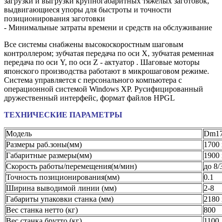
загрузки и выгрузки крупногабаритных тяжелых заготовок,
выдвигающиеся упоры для быстроты и точности
позиционирования заготовки
- Минимальные затраты времени и средств на обслуживание
Все системы снабжены высокоскоростным шаговым
контроллером; зубчатая передача по оси X, зубчатая ременная
передача по оси Y, по оси Z - актуатор . Шаговые моторы
японского производства работают в микрошаговом режиме.
Система управляется с персонального компьютера с
операционной системой Windows XP. Русифицированный
дружественный интерфейс, формат файлов HPGL
ТЕХНИЧЕСКИЕ ПАРАМЕТРЫ
Модель
Dm1
Размеры раб.зоны(мм)
1700 
Габаритные размеры(мм)
1900 
Скорость работы/перемещения(м/мин)
до 8/
Точность позиционирования(мм)
0.1
Ширина выводимой линии (мм)
2-8
Габариты упаковки станка (мм)
2180 
Вес станка нетто (кг)
800
Вес станка брутто (кг)
1100