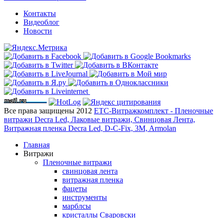
Контакты
Видеоблог
Новости
Все права защищены 2012
ЕТС-Витражкомплект - Пленочные
витражи Decra Led, Лаковые витражи, Свинцовая Лента,
Витражная пленка Decra Led, D-C-Fix, 3M, Armolan
Главная
Витражи
Пленочные витражи
свинцовая лента
витражная пленка
фацеты
инструменты
марблсы
кристаллы Сваровски