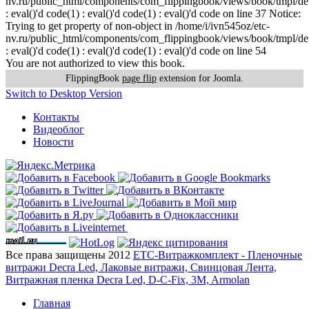
nv.ru/public_html/components/com_flippingbook/views/book/tmpl/def
: eval()'d code(1) : eval()'d code(1) : eval()'d code on line 37 Notice:
Trying to get property of non-object in /home/i/ivn545oz/etc-
nv.ru/public_html/components/com_flippingbook/views/book/tmpl/def
: eval()'d code(1) : eval()'d code(1) : eval()'d code on line 54
You are not authorized to view this book.
FlippingBook
page flip
extension for Joomla.
Switch to Desktop Version
Контакты
Видеоблог
Новости
Все права защищены 2012
ЕТС-Витражкомплект - Пленочные
витражи Decra Led, Лаковые витражи, Свинцовая Лента,
Витражная пленка Decra Led, D-C-Fix, 3M, Armolan
Главная