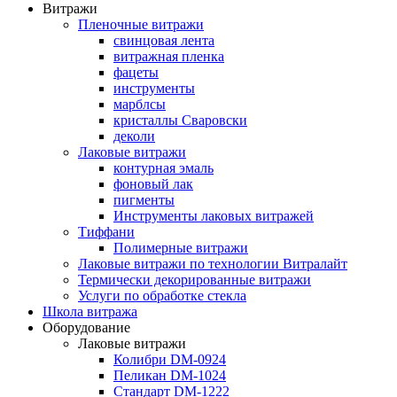
Витражи
Пленочные витражи
свинцовая лента
витражная пленка
фацеты
инструменты
марблсы
кристаллы Сваровски
деколи
Лаковые витражи
контурная эмаль
фоновый лак
пигменты
Инструменты лаковых витражей
Тиффани
Полимерные витражи
Лаковые витражи по технологии Витралайт
Термически декорированные витражи
Услуги по обработке стекла
Школа витража
Оборудование
Лаковые витражи
Колибри DM-0924
Пеликан DM-1024
Стандарт DM-1222