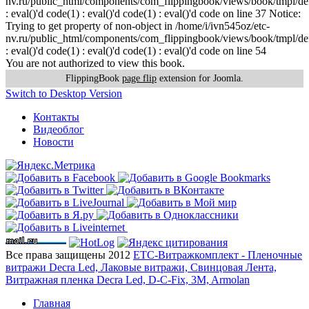
nv.ru/public_html/components/com_flippingbook/views/book/tmpl/def
: eval()'d code(1) : eval()'d code(1) : eval()'d code on line 37 Notice:
Trying to get property of non-object in /home/i/ivn545oz/etc-
nv.ru/public_html/components/com_flippingbook/views/book/tmpl/def
: eval()'d code(1) : eval()'d code(1) : eval()'d code on line 54
You are not authorized to view this book.
FlippingBook
page flip
extension for Joomla.
Switch to Desktop Version
Контакты
Видеоблог
Новости
Все права защищены 2012
ЕТС-Витражкомплект - Пленочные
витражи Decra Led, Лаковые витражи, Свинцовая Лента,
Витражная пленка Decra Led, D-C-Fix, 3M, Armolan
Главная