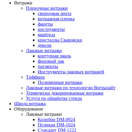
Витражи
Пленочные витражи
свинцовая лента
витражная пленка
фацеты
инструменты
марблсы
кристаллы Сваровски
деколи
Лаковые витражи
контурная эмаль
фоновый лак
пигменты
Инструменты лаковых витражей
Тиффани
Полимерные витражи
Лаковые витражи по технологии Витралайт
Термически декорированные витражи
Услуги по обработке стекла
Школа витража
Оборудование
Лаковые витражи
Колибри DM-0924
Пеликан DM-1024
Стандарт DM-1222