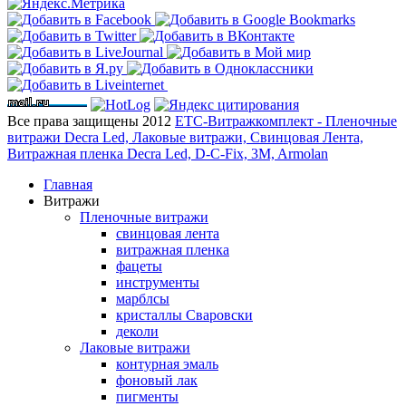
Все права защищены 2012
ЕТС-Витражкомплект - Пленочные
витражи Decra Led, Лаковые витражи, Свинцовая Лента,
Витражная пленка Decra Led, D-C-Fix, 3M, Armolan
Главная
Витражи
Пленочные витражи
свинцовая лента
витражная пленка
фацеты
инструменты
марблсы
кристаллы Сваровски
деколи
Лаковые витражи
контурная эмаль
фоновый лак
пигменты