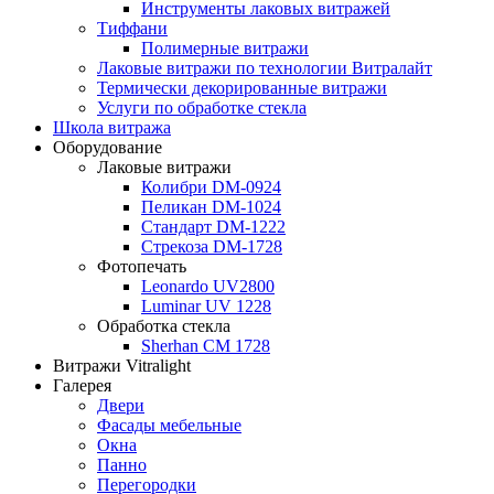
Инструменты лаковых витражей
Тиффани
Полимерные витражи
Лаковые витражи по технологии Витралайт
Термически декорированные витражи
Услуги по обработке стекла
Школа витража
Оборудование
Лаковые витражи
Колибри DM-0924
Пеликан DM-1024
Стандарт DM-1222
Стрекоза DM-1728
Фотопечать
Leonardo UV2800
Luminar UV 1228
Обработка стекла
Sherhan CM 1728
Витражи Vitralight
Галерея
Двери
Фасады мебельные
Окна
Панно
Перегородки