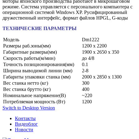
моторы японского производства работают в микрошаговом
режиме. Система управляется с персонального компьютера с
операционной системой Windows XP. Русифицированный
дружественный интерфейс, формат файлов HPGL, G-коды
ТЕХНИЧЕСКИЕ ПАРАМЕТРЫ
Модель
Dm1222
Размеры раб.зоны(мм)
1200 х 2200
Габаритные размеры(мм)
1900 х 2650 х 350
Скорость работы(м/мин)
до 4/8
Точность позиционирования(мм)
0.1
Ширина выводимой линии (мм)
2-8
Габариты упаковки станка (мм)
2000 х 2850 х 1300
Вес станка нетто (кг)
300
Вес станка брутто (кг)
400
Номинальное напряжение(В)
~220
Потребляемая мощность (Вт)
1200
Switch to Desktop Version
Контакты
Видеоблог
Новости