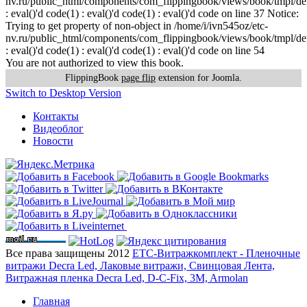
nv.ru/public_html/components/com_flippingbook/views/book/tmpl/def
: eval()'d code(1) : eval()'d code(1) : eval()'d code on line 37 Notice:
Trying to get property of non-object in /home/i/ivn545oz/etc-
nv.ru/public_html/components/com_flippingbook/views/book/tmpl/def
: eval()'d code(1) : eval()'d code(1) : eval()'d code on line 54
You are not authorized to view this book.
FlippingBook
page flip
extension for Joomla.
Switch to Desktop Version
Контакты
Видеоблог
Новости
Все права защищены 2012
ЕТС-Витражкомплект - Пленочные
витражи Decra Led, Лаковые витражи, Свинцовая Лента,
Витражная пленка Decra Led, D-C-Fix, 3M, Armolan
Главная