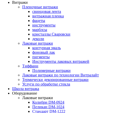
Витражи
Пленочные витражи
свинцовая лента
витражная пленка
фацеты
инструменты
марблсы
кристаллы Сваровски
деколи
Лаковые витражи
контурная эмаль
фоновый лак
пигменты
Инструменты лаковых витражей
Тиффани
Полимерные витражи
Лаковые витражи по технологии Витралайт
Термически декорированные витражи
Услуги по обработке стекла
Школа витража
Оборудование
Лаковые витражи
Колибри DM-0924
Пеликан DM-1024
Стандарт DM-1222