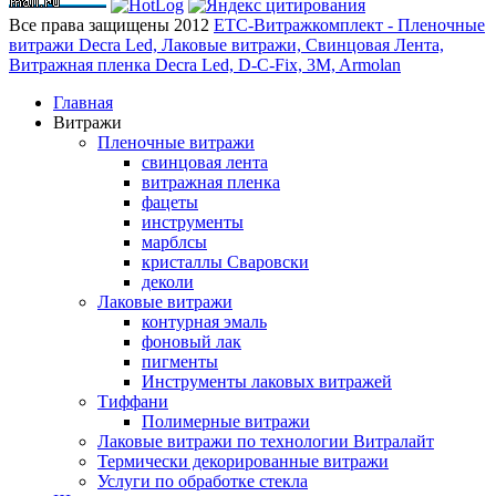
Все права защищены 2012
ЕТС-Витражкомплект - Пленочные
витражи Decra Led, Лаковые витражи, Свинцовая Лента,
Витражная пленка Decra Led, D-C-Fix, 3M, Armolan
Главная
Витражи
Пленочные витражи
свинцовая лента
витражная пленка
фацеты
инструменты
марблсы
кристаллы Сваровски
деколи
Лаковые витражи
контурная эмаль
фоновый лак
пигменты
Инструменты лаковых витражей
Тиффани
Полимерные витражи
Лаковые витражи по технологии Витралайт
Термически декорированные витражи
Услуги по обработке стекла