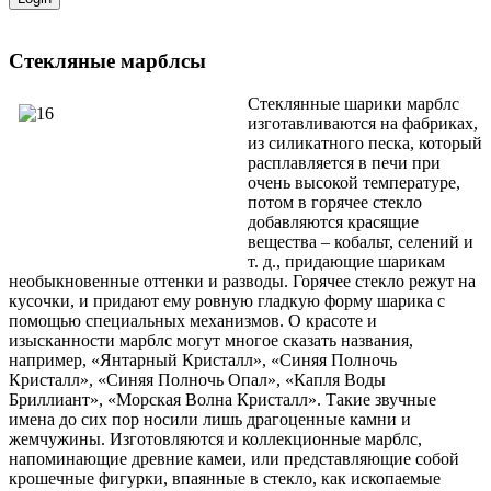
Стекляные марблсы
Стеклянные шарики марблс
изготавливаются на фабриках,
из силикатного песка, который
расплавляется в печи при
очень высокой температуре,
потом в горячее стекло
добавляются красящие
вещества – кобальт, селений и
т. д., придающие шарикам
необыкновенные оттенки и разводы. Горячее стекло режут на
кусочки, и придают ему ровную гладкую форму шарика с
помощью специальных механизмов. О красоте и
изысканности марблс могут многое сказать названия,
например, «Янтарный Кристалл», «Синяя Полночь
Кристалл», «Синяя Полночь Опал», «Капля Воды
Бриллиант», «Морская Волна Кристалл». Такие звучные
имена до сих пор носили лишь драгоценные камни и
жемчужины. Изготовляются и коллекционные марблс,
напоминающие древние камеи, или представляющие собой
крошечные фигурки, впаянные в стекло, как ископаемые