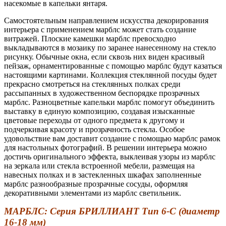
насекомые в капельки янтаря.
Самостоятельным направлением искусства декорирования
интерьера с применением марблс может стать создание
витражей. Плоские камешки марблс превосходно
выкладываются в мозаику по заранее нанесенному на стекло
рисунку. Обычные окна, если сквозь них виден красивый
пейзаж, орнаментированные с помощью марблс будут казаться
настоящими картинами. Коллекция стеклянной посуды будет
прекрасно смотреться на стеклянных полках среди
рассыпанных в художественном беспорядке прозрачных
марблс. Разноцветные капельки марблс помогут объединить
выставку в единую композицию, создавая изысканные
цветовые переходы от одного предмета к другому и
подчеркивая красоту и прозрачность стекла. Особое
удовольствие вам доставит создание с помощью марблс рамок
для настольных фотографий. В решении интерьера можно
достичь оригинального эффекта, выклеивая узоры из марблс
на зеркала или стекла встроенной мебели, размещая на
навесных полках и в застекленных шкафах заполненные
марблс разнообразные прозрачные сосуды, оформляя
декоративными элементами из марблс светильник.
МАРБЛС: Серия БРИЛЛИАНТ Тип 6-С (диаметр
16-18 мм)