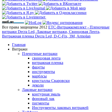
Все права защищены 2012
ЕТС-Витражкомплект - Пленочные
витражи Decra Led, Лаковые витражи, Свинцовая Лента,
Витражная пленка Decra Led, D-C-Fix, 3M, Armolan
Главная
Витражи
Пленочные витражи
свинцовая лента
витражная пленка
фацеты
инструменты
марблсы
кристаллы Сваровски
деколи
Лаковые витражи
контурная эмаль
фоновый лак
пигменты
Инструменты лаковых витражей