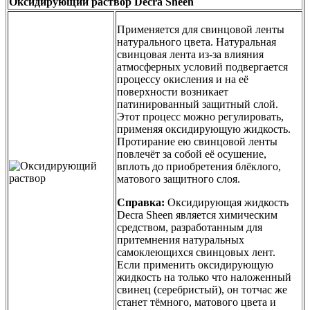
Оксидирующий раствор Decra Sheen
Применяется для свинцовой ленты
натурального цвета. Натуральная
свинцовая лента из-за влияния
атмосферных условий подвергается
процессу окисления и на её
поверхности возникает
патинированный защитный слой.
Этот процесс можно регулировать,
применяя оксидирующую жидкость.
Протирание ею свинцовой ленты
повлечёт за собой её осушение,
вплоть до приобретения блёклого,
матового защитного слоя.
Справка:
Оксидирующая жидкость
Decra Sheen является химическим
средством, разработанным для
притемнения натуральных
самоклеющихся свинцовых лент.
Если применить оксидирующую
жидкость на только что наложенный
свинец (серебристый), он тотчас же
станет тёмного, матового цвета и