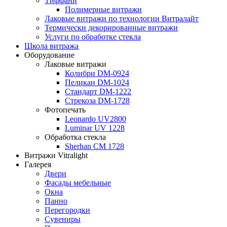
Тиффани
Полимерные витражи
Лаковые витражи по технологии Витралайт
Термически декорированные витражи
Услуги по обработке стекла
Школа витража
Оборудование
Лаковые витражи
Колибри DM-0924
Пеликан DM-1024
Стандарт DM-1222
Стрекоза DM-1728
Фотопечать
Leonardo UV2800
Luminar UV 1228
Обработка стекла
Sherhan CM 1728
Витражи Vitralight
Галерея
Двери
Фасады мебельные
Окна
Панно
Перегородки
Сувениры