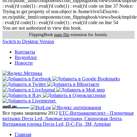
nv.ru/public_html/components/com_flippingbook/views/book/tmpl/def
: eval()'d code(1) : eval()'d code(1) : eval()'d code on line 37 Notice:
Trying to get property of non-object in /home/i/ivn545oz/etc-
nv.ru/public_html/components/com_flippingbook/views/book/tmpl/def
: eval()'d code(1) : eval()'d code(1) : eval()'d code on line 54
You are not authorized to view this book.
FlippingBook
page flip
extension for Joomla.
Switch to Desktop Version
Контакты
Видеоблог
Новости
Все права защищены 2012
ЕТС-Витражкомплект - Пленочные
витражи Decra Led, Лаковые витражи, Свинцовая Лента,
Витражная пленка Decra Led, D-C-Fix, 3M, Armolan
Главная