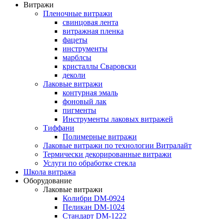
Витражи
Пленочные витражи
свинцовая лента
витражная пленка
фацеты
инструменты
марблсы
кристаллы Сваровски
деколи
Лаковые витражи
контурная эмаль
фоновый лак
пигменты
Инструменты лаковых витражей
Тиффани
Полимерные витражи
Лаковые витражи по технологии Витралайт
Термически декорированные витражи
Услуги по обработке стекла
Школа витража
Оборудование
Лаковые витражи
Колибри DM-0924
Пеликан DM-1024
Стандарт DM-1222