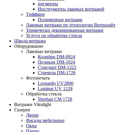
пигменты
Инструменты лаковых витражей
Тиффани
Полимерные витражи
Лаковые витражи по технологии Витралайт
Термически декорированные витражи
Услуги по обработке стекла
Школа витража
Оборудование
Лаковые витражи
Колибри DM-0924
Пеликан DM-1024
Стандарт DM-1222
Стрекоза DM-1728
Фотопечать
Leonardo UV2800
Luminar UV 1228
Обработка стекла
Sherhan CM 1728
Витражи Vitralight
Галерея
Двери
Фасады мебельные
Окна
Панно