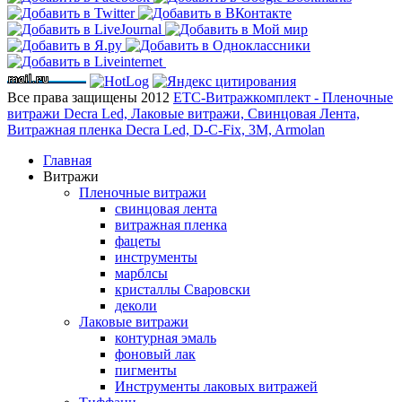
Все права защищены 2012
ЕТС-Витражкомплект - Пленочные
витражи Decra Led, Лаковые витражи, Свинцовая Лента,
Витражная пленка Decra Led, D-C-Fix, 3M, Armolan
Главная
Витражи
Пленочные витражи
свинцовая лента
витражная пленка
фацеты
инструменты
марблсы
кристаллы Сваровски
деколи
Лаковые витражи
контурная эмаль
фоновый лак
пигменты
Инструменты лаковых витражей