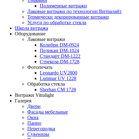
Тиффани
Полимерные витражи
Лаковые витражи по технологии Витралайт
Термически декорированные витражи
Услуги по обработке стекла
Школа витража
Оборудование
Лаковые витражи
Колибри DM-0924
Пеликан DM-1024
Стандарт DM-1222
Стрекоза DM-1728
Фотопечать
Leonardo UV2800
Luminar UV 1228
Обработка стекла
Sherhan CM 1728
Витражи Vitralight
Галерея
Двери
Фасады мебельные
Окна
Панно
Перегородки
Сувениры