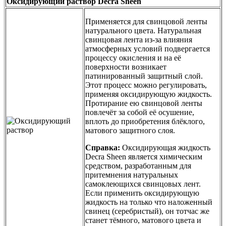
Оксидирующий раствор Decra Sheen
Применяется для свинцовой ленты
натурального цвета. Натуральная
свинцовая лента из-за влияния
атмосферных условий подвергается
процессу окисления и на её
поверхности возникает
патинированный защитный слой.
Этот процесс можно регулировать,
применяя оксидирующую жидкость.
Протирание ею свинцовой ленты
повлечёт за собой её осушение,
вплоть до приобретения блёклого,
матового защитного слоя.
Справка:
Оксидирующая жидкость
Decra Sheen является химическим
средством, разработанным для
притемнения натуральных
самоклеющихся свинцовых лент.
Если применить оксидирующую
жидкость на только что наложенный
свинец (серебристый), он тотчас же
станет тёмного, матового цвета и