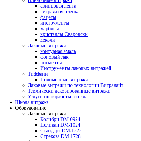
Пленочные витражи
свинцовая лента
витражная пленка
фацеты
инструменты
марблсы
кристаллы Сваровски
деколи
Лаковые витражи
контурная эмаль
фоновый лак
пигменты
Инструменты лаковых витражей
Тиффани
Полимерные витражи
Лаковые витражи по технологии Витралайт
Термически декорированные витражи
Услуги по обработке стекла
Школа витража
Оборудование
Лаковые витражи
Колибри DM-0924
Пеликан DM-1024
Стандарт DM-1222
Стрекоза DM-1728