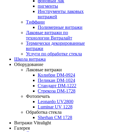
фоновый лак
пигменты
Инструменты лаковых
витражей
Тиффани
Полимерные витражи
Лаковые витражи по
технологии Витралайт
Термически декорированные
витражи
Услуги по обработке стекла
Школа витража
Оборудование
Лаковые витражи
Колибри DM-0924
Пеликан DM-1024
Стандарт DM-1222
Стрекоза DM-1728
Фотопечать
Leonardo UV2800
Luminar UV 1228
Обработка стекла
Sherhan CM 1728
Витражи Vitralight
Галерея