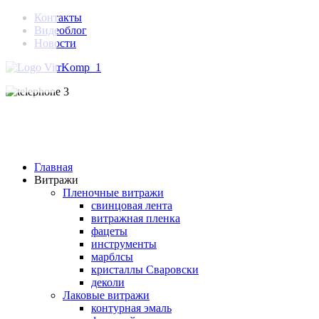
Контакты
Видеоблог
Новости
Главная
Витражи
Пленочные витражи
свинцовая лента
витражная пленка
фацеты
инструменты
марблсы
кристаллы Сваровски
деколи
Лаковые витражи
контурная эмаль