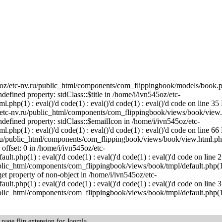
45oz/etc-nv.ru/public_html/components/com_flippingbook/models/book.p
ndefined property: stdClass::$title in /home/i/ivn545oz/etc-
hp(1) : eval()'d code(1) : eval()'d code(1) : eval()'d code on line 35 
/etc-nv.ru/public_html/components/com_flippingbook/views/book/view.
 Undefined property: stdClass::$emailIcon in /home/i/ivn545oz/etc-
hp(1) : eval()'d code(1) : eval()'d code(1) : eval()'d code on line 66 
.ru/public_html/components/com_flippingbook/views/book/view.html.php
 offset: 0 in /home/i/ivn545oz/etc-
.php(1) : eval()'d code(1) : eval()'d code(1) : eval()'d code on line 2
ublic_html/components/com_flippingbook/views/book/tmpl/default.php(1)
 get property of non-object in /home/i/ivn545oz/etc-
.php(1) : eval()'d code(1) : eval()'d code(1) : eval()'d code on line 3
ublic_html/components/com_flippingbook/views/book/tmpl/default.php(1)
k
page flip
extension for Joomla.