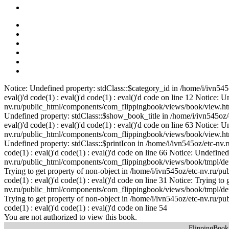
Notice: Undefined property: stdClass::$category_id in /home/i/ivn5
eval()'d code(1) : eval()'d code(1) : eval()'d code on line 12 Notice: U
nv.ru/public_html/components/com_flippingbook/views/book/view.html.p
Undefined property: stdClass::$show_book_title in /home/i/ivn545oz
eval()'d code(1) : eval()'d code(1) : eval()'d code on line 63 Notice:
nv.ru/public_html/components/com_flippingbook/views/book/view.html.p
Undefined property: stdClass::$printIcon in /home/i/ivn545oz/etc-nv
code(1) : eval()'d code(1) : eval()'d code on line 66 Notice: Undefined
nv.ru/public_html/components/com_flippingbook/views/book/tmpl/default
Trying to get property of non-object in /home/i/ivn545oz/etc-nv.ru/p
code(1) : eval()'d code(1) : eval()'d code on line 31 Notice: Trying to
nv.ru/public_html/components/com_flippingbook/views/book/tmpl/default
Trying to get property of non-object in /home/i/ivn545oz/etc-nv.ru/p
code(1) : eval()'d code(1) : eval()'d code on line 54
You are not authorized to view this book.
FlippingBoo