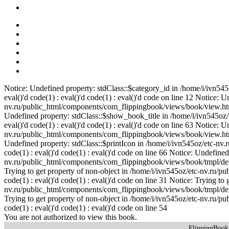
Notice: Undefined property: stdClass::$category_id in /home/i/ivn5
eval()'d code(1) : eval()'d code(1) : eval()'d code on line 12 Notice: U
nv.ru/public_html/components/com_flippingbook/views/book/view.html.p
Undefined property: stdClass::$show_book_title in /home/i/ivn545oz
eval()'d code(1) : eval()'d code(1) : eval()'d code on line 63 Notice:
nv.ru/public_html/components/com_flippingbook/views/book/view.html.p
Undefined property: stdClass::$printIcon in /home/i/ivn545oz/etc-nv
code(1) : eval()'d code(1) : eval()'d code on line 66 Notice: Undefined
nv.ru/public_html/components/com_flippingbook/views/book/tmpl/default
Trying to get property of non-object in /home/i/ivn545oz/etc-nv.ru/p
code(1) : eval()'d code(1) : eval()'d code on line 31 Notice: Trying to
nv.ru/public_html/components/com_flippingbook/views/book/tmpl/default
Trying to get property of non-object in /home/i/ivn545oz/etc-nv.ru/p
code(1) : eval()'d code(1) : eval()'d code on line 54
You are not authorized to view this book.
FlippingBoo