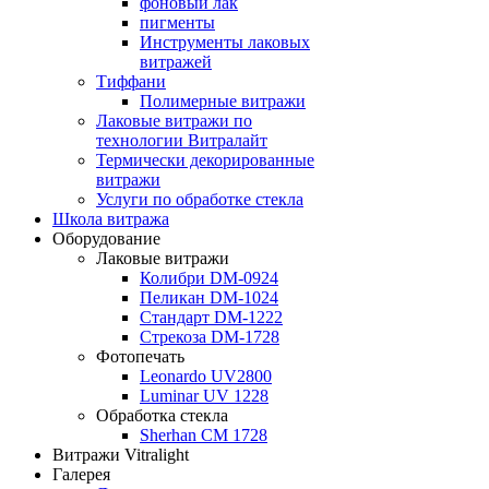
фоновый лак
пигменты
Инструменты лаковых
витражей
Тиффани
Полимерные витражи
Лаковые витражи по
технологии Витралайт
Термически декорированные
витражи
Услуги по обработке стекла
Школа витража
Оборудование
Лаковые витражи
Колибри DM-0924
Пеликан DM-1024
Стандарт DM-1222
Стрекоза DM-1728
Фотопечать
Leonardo UV2800
Luminar UV 1228
Обработка стекла
Sherhan CM 1728
Витражи Vitralight
Галерея