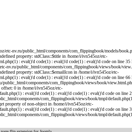
45oz/etc-nv.ru/public_html/components/com_flippingbook/models/book.p
ndefined property: stdClass::$title in /home/i/ivn545oz/etc-
hp(1) : eval()'d code(1) : eval()'d code(1) : eval()'d code on line 35 
/etc-nv.ru/public_html/components/com_flippingbook/views/book/view.
 Undefined property: stdClass::$emailIcon in /home/i/ivn545oz/etc-
hp(1) : eval()'d code(1) : eval()'d code(1) : eval()'d code on line 66 
.ru/public_html/components/com_flippingbook/views/book/view.html.php
 offset: 0 in /home/i/ivn545oz/etc-
.php(1) : eval()'d code(1) : eval()'d code(1) : eval()'d code on line 2
ublic_html/components/com_flippingbook/views/book/tmpl/default.php(1)
 get property of non-object in /home/i/ivn545oz/etc-
.php(1) : eval()'d code(1) : eval()'d code(1) : eval()'d code on line 3
ublic_html/components/com_flippingbook/views/book/tmpl/default.php(1)
k
page flip
extension for Joomla.