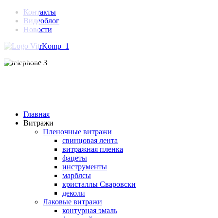
Контакты
Видеоблог
Новости
Главная
Витражи
Пленочные витражи
свинцовая лента
витражная пленка
фацеты
инструменты
марблсы
кристаллы Сваровски
деколи
Лаковые витражи
контурная эмаль