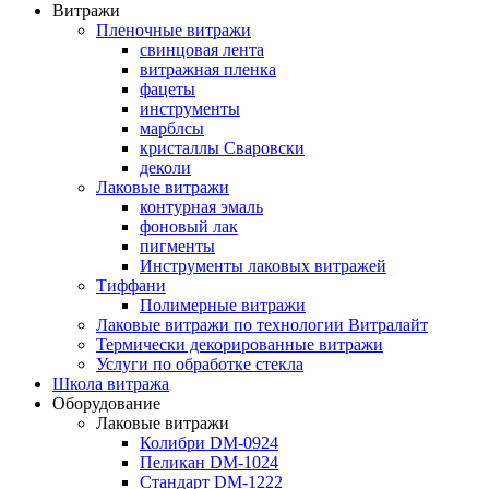
Витражи
Пленочные витражи
свинцовая лента
витражная пленка
фацеты
инструменты
марблсы
кристаллы Сваровски
деколи
Лаковые витражи
контурная эмаль
фоновый лак
пигменты
Инструменты лаковых витражей
Тиффани
Полимерные витражи
Лаковые витражи по технологии Витралайт
Термически декорированные витражи
Услуги по обработке стекла
Школа витража
Оборудование
Лаковые витражи
Колибри DM-0924
Пеликан DM-1024
Стандарт DM-1222