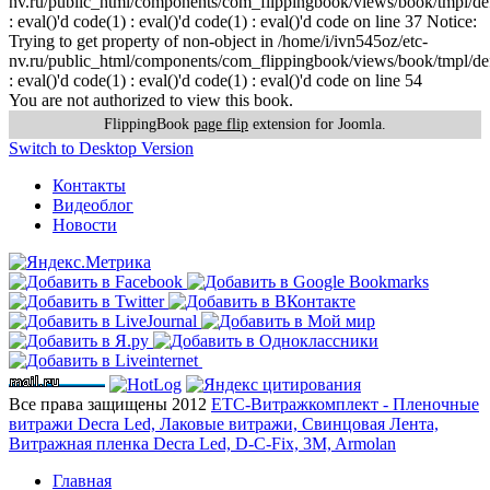
nv.ru/public_html/components/com_flippingbook/views/book/tmpl/def
: eval()'d code(1) : eval()'d code(1) : eval()'d code on line 37 Notice:
Trying to get property of non-object in /home/i/ivn545oz/etc-
nv.ru/public_html/components/com_flippingbook/views/book/tmpl/def
: eval()'d code(1) : eval()'d code(1) : eval()'d code on line 54
You are not authorized to view this book.
FlippingBook
page flip
extension for Joomla.
Switch to Desktop Version
Контакты
Видеоблог
Новости
Все права защищены 2012
ЕТС-Витражкомплект - Пленочные
витражи Decra Led, Лаковые витражи, Свинцовая Лента,
Витражная пленка Decra Led, D-C-Fix, 3M, Armolan
Главная