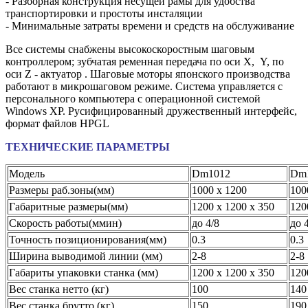
- Разборная конструкция несущей рамы для удобства
транспортировки и простоты инсталяции
- Минимальные затраты времени и средств на обслуживание
Все системы снабжены высокоскоростным шаговым
контроллером; зубчатая ременная передача по оси X, Y, по
оси Z - актуатор . Шаговые моторы японского производства
работают в микрошаговом режиме. Система управляется с
персонального компьютера с операционной системой
Windows XP. Русифицированный дружественный интерфейс,
формат файлов HPGL
ТЕХНИЧЕСКИЕ ПАРАМЕТРЫ
Модель
Dm1012
Dm
Размеры раб.зоны(мм)
1000 х 1200
100
Габаритные размеры(мм)
1200 х 1200 х 350
120
Скорость работы(ммин)
до 4/8
до 
Точность позиционирования(мм)
0.3
0.3
Ширина выводимой линии (мм)
2-8
2-8
Габариты упаковки станка (мм)
1200 х 1200 х 350
120
Вес станка нетто (кг)
100
140
Вес станка брутто (кг)
150
190