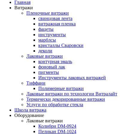
Главная
Витражи
Пленочные витражи
свинцовая лента
витражная пленка
фацеты
инструменты
марблсы
кристаллы Сваровски
деколи
Лаковые витражи
контурная эмаль
фоновый лак
пигменты
Инструменты лаковых витражей
Тиффани
Полимерные витражи
Лаковые витражи по технологии Витралайт
Термически декорированные витражи
Услуги по обработке стекла
Школа витража
Оборудование
Лаковые витражи
Колибри DM-0924
Пеликан DM-1024