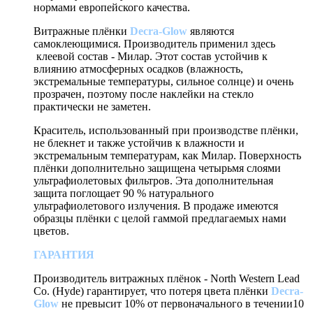
нормами европейского качества.
Витражные плёнки
Decra-Glow
являются
самоклеющимися. Производитель применил здесь
клеевой состав - Милар. Этот состав устойчив к
влиянию атмосферных осадков (влажность,
экстремальные температуры, сильное солнце) и очень
прозрачен, поэтому после наклейки на стекло
практически не заметен.
Краситель, использованный при производстве плёнки,
не блекнет и также устойчив к влажности и
экстремальным температурам, как Милар. Поверхность
плёнки дополнительно защищена четырьмя слоями
ультрафиолетовых фильтров. Эта дополнительная
защита поглощает 90 % натурального
ультрафиолетового излучения. В продаже имеются
образцы плёнки с целой гаммой предлагаемых нами
цветов.
ГАРАНТИЯ
Производитель витражных плёнок - North Western Lead
Co. (Hyde) гарантирует, что потеря цвета плёнки
Decra-
Glow
не превысит 10% от первоначального в течении10