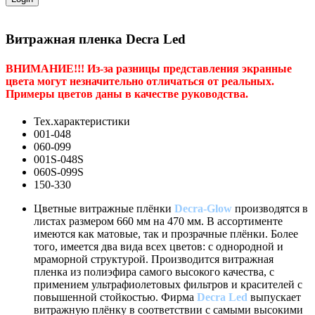
Витражная пленка Decra Led
ВНИМАНИЕ!!! Из-за разницы представления экранные
цвета могут незначительно отличаться от реальных.
Примеры цветов даны в качестве руководства.
Тех.характеристики
001-048
060-099
001S-048S
060S-099S
150-330
Цветные витражные плёнки
Decra-Glow
производятся в
листах размером 660 мм на 470 мм. В ассортименте
имеются как матовые, так и прозрачные плёнки. Более
того, имеется два вида всех цветов: с однородной и
мраморной структурой. Производится витражная
пленка из полиэфира самого высокого качества, с
примением ультрафиолетовых фильтров и красителей с
повышенной стойкостью. Фирма
Decra Led
выпускает
витражную плёнку в соответствии с самыми высокими