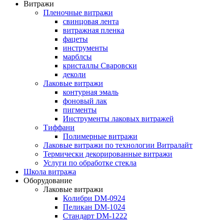
Витражи
Пленочные витражи
свинцовая лента
витражная пленка
фацеты
инструменты
марблсы
кристаллы Сваровски
деколи
Лаковые витражи
контурная эмаль
фоновый лак
пигменты
Инструменты лаковых витражей
Тиффани
Полимерные витражи
Лаковые витражи по технологии Витралайт
Термически декорированные витражи
Услуги по обработке стекла
Школа витража
Оборудование
Лаковые витражи
Колибри DM-0924
Пеликан DM-1024
Стандарт DM-1222