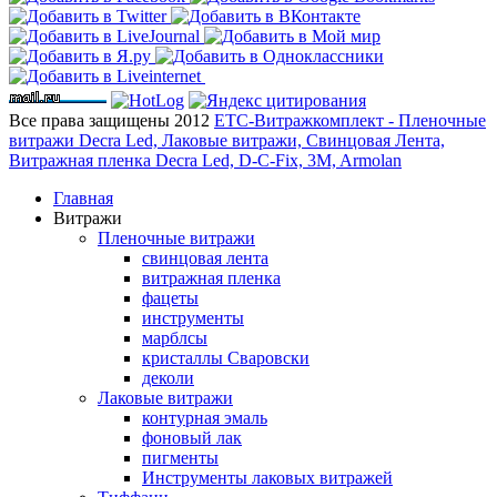
Все права защищены 2012
ЕТС-Витражкомплект - Пленочные
витражи Decra Led, Лаковые витражи, Свинцовая Лента,
Витражная пленка Decra Led, D-C-Fix, 3M, Armolan
Главная
Витражи
Пленочные витражи
свинцовая лента
витражная пленка
фацеты
инструменты
марблсы
кристаллы Сваровски
деколи
Лаковые витражи
контурная эмаль
фоновый лак
пигменты
Инструменты лаковых витражей