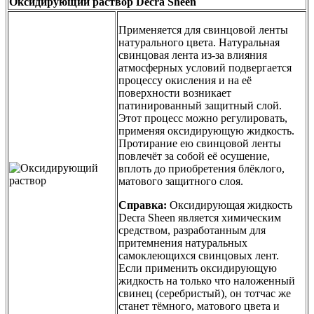
Оксидирующий раствор Decra Sheen
Применяется для свинцовой ленты
натурального цвета. Натуральная
свинцовая лента из-за влияния
атмосферных условий подвергается
процессу окисления и на её
поверхности возникает
патинированный защитный слой.
Этот процесс можно регулировать,
применяя оксидирующую жидкость.
Протирание ею свинцовой ленты
повлечёт за собой её осушение,
вплоть до приобретения блёклого,
матового защитного слоя.
Справка:
Оксидирующая жидкость
Decra Sheen является химическим
средством, разработанным для
притемнения натуральных
самоклеющихся свинцовых лент.
Если применить оксидирующую
жидкость на только что наложенный
свинец (серебристый), он тотчас же
станет тёмного, матового цвета и