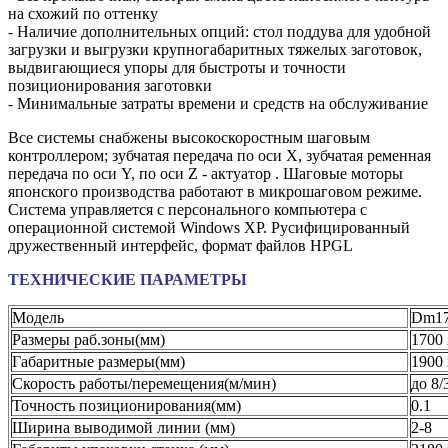
на схожий по оттенку
- Наличие дополнительных опций: стол поддува для удобной
загрузки и выгрузки крупногабаритных тяжелых заготовок,
выдвигающиеся упоры для быстроты и точности
позиционирования заготовки
- Минимальные затраты времени и средств на обслуживание
Все системы снабжены высокоскоростным шаговым
контроллером; зубчатая передача по оси X, зубчатая ременная
передача по оси Y, по оси Z - актуатор . Шаговые моторы
японского производства работают в микрошаговом режиме.
Система управляется с персонального компьютера с
операционной системой Windows XP. Русифицированный
дружественный интерфейс, формат файлов HPGL
ТЕХНИЧЕСКИЕ ПАРАМЕТРЫ
Модель
Dm1
Размеры раб.зоны(мм)
1700 
Габаритные размеры(мм)
1900 
Скорость работы/перемещения(м/мин)
до 8/
Точность позиционирования(мм)
0.1
Ширина выводимой линии (мм)
2-8