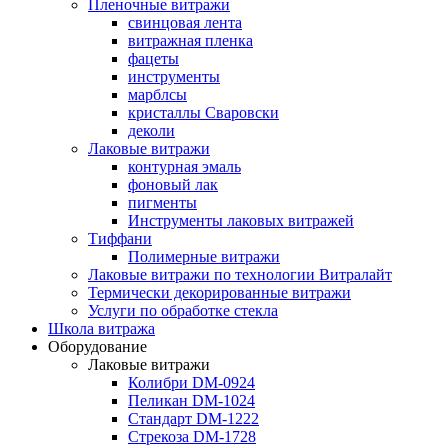
Пленочные витражи
свинцовая лента
витражная пленка
фацеты
инструменты
марблсы
кристаллы Сваровски
деколи
Лаковые витражи
контурная эмаль
фоновый лак
пигменты
Инструменты лаковых витражей
Тиффани
Полимерные витражи
Лаковые витражи по технологии Витралайт
Термически декорированные витражи
Услуги по обработке стекла
Школа витража
Оборудование
Лаковые витражи
Колибри DM-0924
Пеликан DM-1024
Стандарт DM-1222
Стрекоза DM-1728