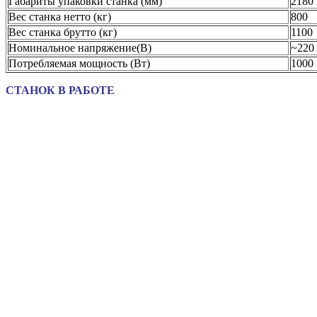
Габариты упаковки станка (мм)
2180 
Вес станка нетто (кг)
800
Вес станка брутто (кг)
1100
Номинальное напряжение(В)
~220
Потребляемая мощность (Вт)
1000
СТАНОК В РАБОТЕ