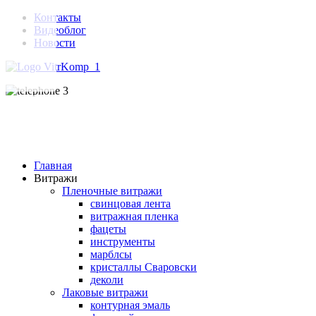
Контакты
Видеоблог
Новости
Главная
Витражи
Пленочные витражи
свинцовая лента
витражная пленка
фацеты
инструменты
марблсы
кристаллы Сваровски
деколи
Лаковые витражи
контурная эмаль