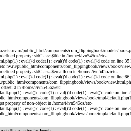
45oz/etc-nv.ru/public_html/components/com_flippingbook/models/book.p
ndefined property: stdClass::$title in /home/i/ivn545oz/etc-
hp(1) : eval()'d code(1) : eval()'d code(1) : eval()'d code on line 35 
/etc-nv.ru/public_html/components/com_flippingbook/views/book/view.
 Undefined property: stdClass::$emailIcon in /home/i/ivn545oz/etc-
hp(1) : eval()'d code(1) : eval()'d code(1) : eval()'d code on line 66 
.ru/public_html/components/com_flippingbook/views/book/view.html.php
 offset: 0 in /home/i/ivn545oz/etc-
.php(1) : eval()'d code(1) : eval()'d code(1) : eval()'d code on line 2
ublic_html/components/com_flippingbook/views/book/tmpl/default.php(1)
 get property of non-object in /home/i/ivn545oz/etc-
.php(1) : eval()'d code(1) : eval()'d code(1) : eval()'d code on line 3
ublic_html/components/com_flippingbook/views/book/tmpl/default.php(1)
k
page flip
extension for Joomla.