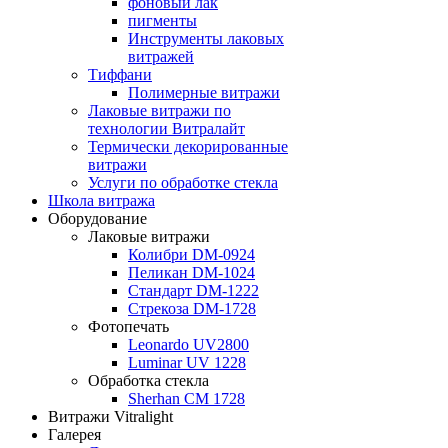
фоновый лак
пигменты
Инструменты лаковых
витражей
Тиффани
Полимерные витражи
Лаковые витражи по
технологии Витралайт
Термически декорированные
витражи
Услуги по обработке стекла
Школа витража
Оборудование
Лаковые витражи
Колибри DM-0924
Пеликан DM-1024
Стандарт DM-1222
Стрекоза DM-1728
Фотопечать
Leonardo UV2800
Luminar UV 1228
Обработка стекла
Sherhan CM 1728
Витражи Vitralight
Галерея