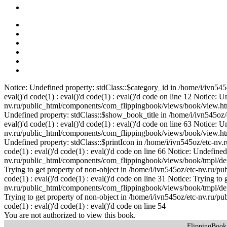
Notice: Undefined property: stdClass::$category_id in /home/i/ivn5
eval()'d code(1) : eval()'d code(1) : eval()'d code on line 12 Notice: U
nv.ru/public_html/components/com_flippingbook/views/book/view.html.p
Undefined property: stdClass::$show_book_title in /home/i/ivn545oz
eval()'d code(1) : eval()'d code(1) : eval()'d code on line 63 Notice:
nv.ru/public_html/components/com_flippingbook/views/book/view.html.p
Undefined property: stdClass::$printIcon in /home/i/ivn545oz/etc-nv
code(1) : eval()'d code(1) : eval()'d code on line 66 Notice: Undefined
nv.ru/public_html/components/com_flippingbook/views/book/tmpl/default
Trying to get property of non-object in /home/i/ivn545oz/etc-nv.ru/p
code(1) : eval()'d code(1) : eval()'d code on line 31 Notice: Trying to
nv.ru/public_html/components/com_flippingbook/views/book/tmpl/default
Trying to get property of non-object in /home/i/ivn545oz/etc-nv.ru/p
code(1) : eval()'d code(1) : eval()'d code on line 54
You are not authorized to view this book.
FlippingBoo