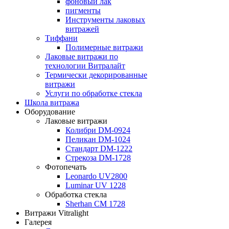
фоновый лак
пигменты
Инструменты лаковых
витражей
Тиффани
Полимерные витражи
Лаковые витражи по
технологии Витралайт
Термически декорированные
витражи
Услуги по обработке стекла
Школа витража
Оборудование
Лаковые витражи
Колибри DM-0924
Пеликан DM-1024
Стандарт DM-1222
Стрекоза DM-1728
Фотопечать
Leonardo UV2800
Luminar UV 1228
Обработка стекла
Sherhan CM 1728
Витражи Vitralight
Галерея