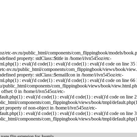
45oz/etc-nv.ru/public_html/components/com_flippingbook/models/book.p
ndefined property: stdClass::$title in /home/i/ivn545oz/etc-
hp(1) : eval()'d code(1) : eval()'d code(1) : eval()'d code on line 35 
/etc-nv.ru/public_html/components/com_flippingbook/views/book/view.
 Undefined property: stdClass::$emailIcon in /home/i/ivn545oz/etc-
hp(1) : eval()'d code(1) : eval()'d code(1) : eval()'d code on line 66 
.ru/public_html/components/com_flippingbook/views/book/view.html.php
 offset: 0 in /home/i/ivn545oz/etc-
.php(1) : eval()'d code(1) : eval()'d code(1) : eval()'d code on line 2
ublic_html/components/com_flippingbook/views/book/tmpl/default.php(1)
 get property of non-object in /home/i/ivn545oz/etc-
.php(1) : eval()'d code(1) : eval()'d code(1) : eval()'d code on line 3
ublic_html/components/com_flippingbook/views/book/tmpl/default.php(1)
k
page flip
extension for Joomla.