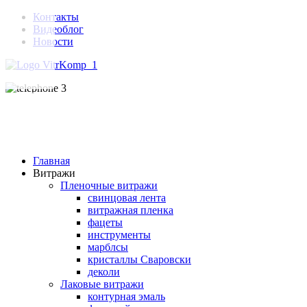
Контакты
Видеоблог
Новости
Главная
Витражи
Пленочные витражи
свинцовая лента
витражная пленка
фацеты
инструменты
марблсы
кристаллы Сваровски
деколи
Лаковые витражи
контурная эмаль