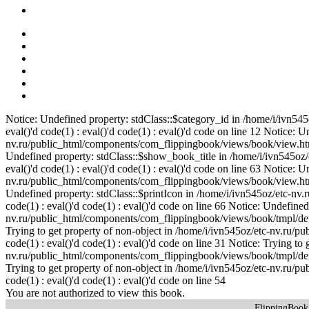
Notice: Undefined property: stdClass::$category_id in /home/i/ivn5
eval()'d code(1) : eval()'d code(1) : eval()'d code on line 12 Notice: U
nv.ru/public_html/components/com_flippingbook/views/book/view.html.p
Undefined property: stdClass::$show_book_title in /home/i/ivn545oz
eval()'d code(1) : eval()'d code(1) : eval()'d code on line 63 Notice:
nv.ru/public_html/components/com_flippingbook/views/book/view.html.p
Undefined property: stdClass::$printIcon in /home/i/ivn545oz/etc-nv
code(1) : eval()'d code(1) : eval()'d code on line 66 Notice: Undefined
nv.ru/public_html/components/com_flippingbook/views/book/tmpl/default
Trying to get property of non-object in /home/i/ivn545oz/etc-nv.ru/p
code(1) : eval()'d code(1) : eval()'d code on line 31 Notice: Trying to
nv.ru/public_html/components/com_flippingbook/views/book/tmpl/default
Trying to get property of non-object in /home/i/ivn545oz/etc-nv.ru/p
code(1) : eval()'d code(1) : eval()'d code on line 54
You are not authorized to view this book.
FlippingBoo