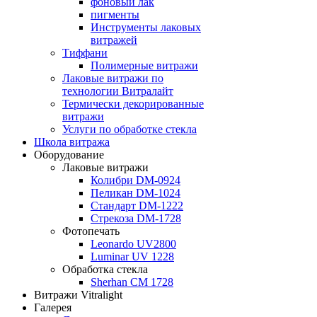
фоновый лак
пигменты
Инструменты лаковых
витражей
Тиффани
Полимерные витражи
Лаковые витражи по
технологии Витралайт
Термически декорированные
витражи
Услуги по обработке стекла
Школа витража
Оборудование
Лаковые витражи
Колибри DM-0924
Пеликан DM-1024
Стандарт DM-1222
Стрекоза DM-1728
Фотопечать
Leonardo UV2800
Luminar UV 1228
Обработка стекла
Sherhan CM 1728
Витражи Vitralight
Галерея