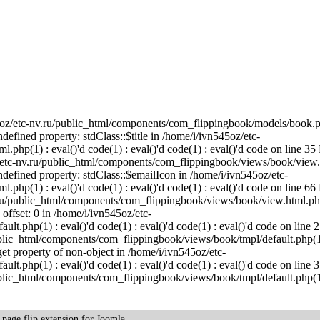
45oz/etc-nv.ru/public_html/components/com_flippingbook/models/book.p
ndefined property: stdClass::$title in /home/i/ivn545oz/etc-
hp(1) : eval()'d code(1) : eval()'d code(1) : eval()'d code on line 35 
/etc-nv.ru/public_html/components/com_flippingbook/views/book/view.
 Undefined property: stdClass::$emailIcon in /home/i/ivn545oz/etc-
hp(1) : eval()'d code(1) : eval()'d code(1) : eval()'d code on line 66 
.ru/public_html/components/com_flippingbook/views/book/view.html.php
 offset: 0 in /home/i/ivn545oz/etc-
.php(1) : eval()'d code(1) : eval()'d code(1) : eval()'d code on line 2
ublic_html/components/com_flippingbook/views/book/tmpl/default.php(1)
 get property of non-object in /home/i/ivn545oz/etc-
.php(1) : eval()'d code(1) : eval()'d code(1) : eval()'d code on line 3
ublic_html/components/com_flippingbook/views/book/tmpl/default.php(1)
k
page flip
extension for Joomla.