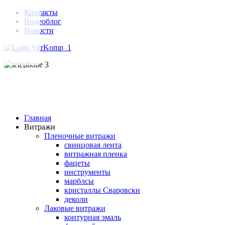
Контакты
Видеоблог
Новости
Главная
Витражи
Пленочные витражи
свинцовая лента
витражная пленка
фацеты
инструменты
марблсы
кристаллы Сваровски
деколи
Лаковые витражи
контурная эмаль