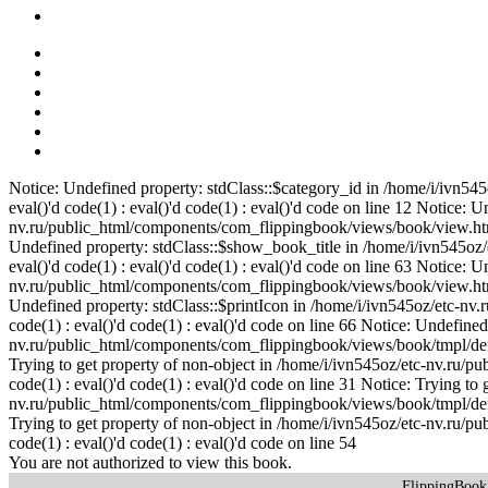
Notice: Undefined property: stdClass::$category_id in /home/i/ivn5
eval()'d code(1) : eval()'d code(1) : eval()'d code on line 12 Notice: U
nv.ru/public_html/components/com_flippingbook/views/book/view.html.p
Undefined property: stdClass::$show_book_title in /home/i/ivn545oz
eval()'d code(1) : eval()'d code(1) : eval()'d code on line 63 Notice:
nv.ru/public_html/components/com_flippingbook/views/book/view.html.p
Undefined property: stdClass::$printIcon in /home/i/ivn545oz/etc-nv
code(1) : eval()'d code(1) : eval()'d code on line 66 Notice: Undefined
nv.ru/public_html/components/com_flippingbook/views/book/tmpl/default
Trying to get property of non-object in /home/i/ivn545oz/etc-nv.ru/p
code(1) : eval()'d code(1) : eval()'d code on line 31 Notice: Trying to
nv.ru/public_html/components/com_flippingbook/views/book/tmpl/default
Trying to get property of non-object in /home/i/ivn545oz/etc-nv.ru/p
code(1) : eval()'d code(1) : eval()'d code on line 54
You are not authorized to view this book.
FlippingBoo