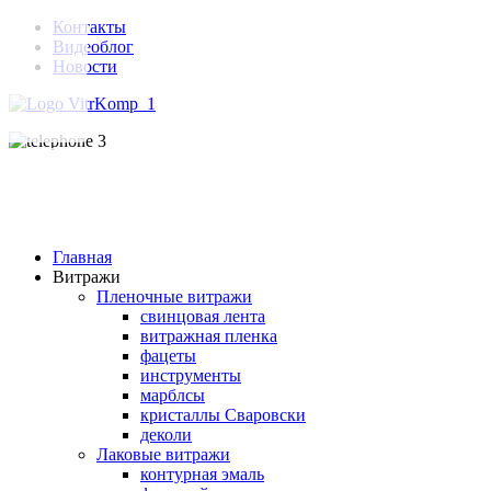
Контакты
Видеоблог
Новости
Главная
Витражи
Пленочные витражи
свинцовая лента
витражная пленка
фацеты
инструменты
марблсы
кристаллы Сваровски
деколи
Лаковые витражи
контурная эмаль