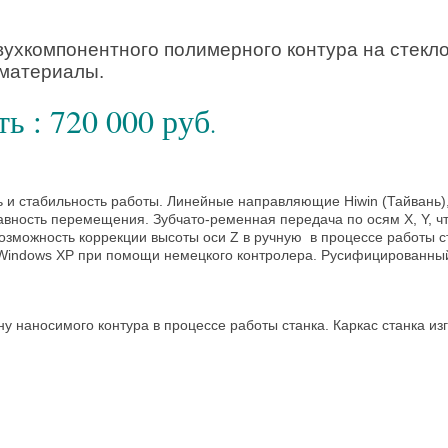
ухкомпонентного полимерного контура на стекло
материалы.
ь : 720 000 руб
.
ь и стабильность работы. Линейные направляющие Hiwin (Тайвань)
лавность перемещения. Зубчато-ременная передача по осям X, Y, ч
озможность коррекции высоты оси Z в ручную в процессе работы с
 Windows XP при помощи немецкого контролера. Русифицированны
 наносимого контура в процессе работы станка. Каркас станка изг