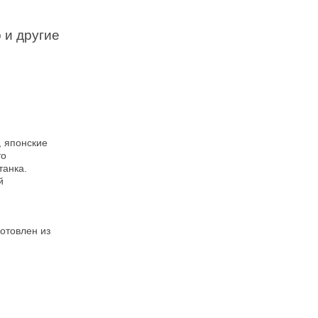
 и другие
, японские
то
танка.
й
отовлен из