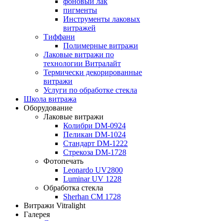
фоновый лак
пигменты
Инструменты лаковых
витражей
Тиффани
Полимерные витражи
Лаковые витражи по
технологии Витралайт
Термически декорированные
витражи
Услуги по обработке стекла
Школа витража
Оборудование
Лаковые витражи
Колибри DM-0924
Пеликан DM-1024
Стандарт DM-1222
Стрекоза DM-1728
Фотопечать
Leonardo UV2800
Luminar UV 1228
Обработка стекла
Sherhan CM 1728
Витражи Vitralight
Галерея