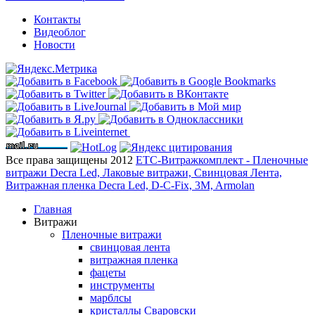
Контакты
Видеоблог
Новости
Все права защищены 2012
ЕТС-Витражкомплект - Пленочные
витражи Decra Led, Лаковые витражи, Свинцовая Лента,
Витражная пленка Decra Led, D-C-Fix, 3M, Armolan
Главная
Витражи
Пленочные витражи
свинцовая лента
витражная пленка
фацеты
инструменты
марблсы
кристаллы Сваровски