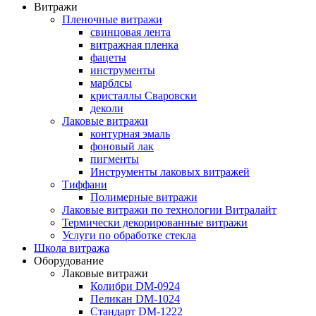
Витражи
Пленочные витражи
свинцовая лента
витражная пленка
фацеты
инструменты
марблсы
кристаллы Сваровски
деколи
Лаковые витражи
контурная эмаль
фоновый лак
пигменты
Инструменты лаковых витражей
Тиффани
Полимерные витражи
Лаковые витражи по технологии Витралайт
Термически декорированные витражи
Услуги по обработке стекла
Школа витража
Оборудование
Лаковые витражи
Колибри DM-0924
Пеликан DM-1024
Стандарт DM-1222