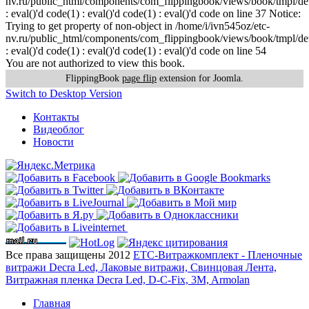
nv.ru/public_html/components/com_flippingbook/views/book/tmpl/def
: eval()'d code(1) : eval()'d code(1) : eval()'d code on line 37 Notice:
Trying to get property of non-object in /home/i/ivn545oz/etc-
nv.ru/public_html/components/com_flippingbook/views/book/tmpl/def
: eval()'d code(1) : eval()'d code(1) : eval()'d code on line 54
You are not authorized to view this book.
FlippingBook
page flip
extension for Joomla.
Switch to Desktop Version
Контакты
Видеоблог
Новости
Все права защищены 2012
ЕТС-Витражкомплект - Пленочные
витражи Decra Led, Лаковые витражи, Свинцовая Лента,
Витражная пленка Decra Led, D-C-Fix, 3M, Armolan
Главная