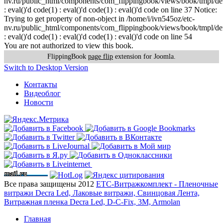
nv.ru/public_html/components/com_flippingbook/views/book/tmpl/def
: eval()'d code(1) : eval()'d code(1) : eval()'d code on line 37 Notice:
Trying to get property of non-object in /home/i/ivn545oz/etc-
nv.ru/public_html/components/com_flippingbook/views/book/tmpl/def
: eval()'d code(1) : eval()'d code(1) : eval()'d code on line 54
You are not authorized to view this book.
FlippingBook
page flip
extension for Joomla.
Switch to Desktop Version
Контакты
Видеоблог
Новости
Все права защищены 2012
ЕТС-Витражкомплект - Пленочные
витражи Decra Led, Лаковые витражи, Свинцовая Лента,
Витражная пленка Decra Led, D-C-Fix, 3M, Armolan
Главная