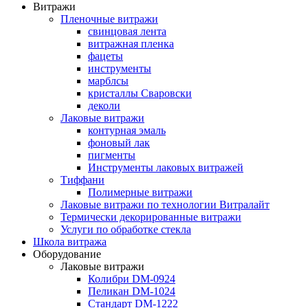
Витражи
Пленочные витражи
свинцовая лента
витражная пленка
фацеты
инструменты
марблсы
кристаллы Сваровски
деколи
Лаковые витражи
контурная эмаль
фоновый лак
пигменты
Инструменты лаковых витражей
Тиффани
Полимерные витражи
Лаковые витражи по технологии Витралайт
Термически декорированные витражи
Услуги по обработке стекла
Школа витража
Оборудование
Лаковые витражи
Колибри DM-0924
Пеликан DM-1024
Стандарт DM-1222