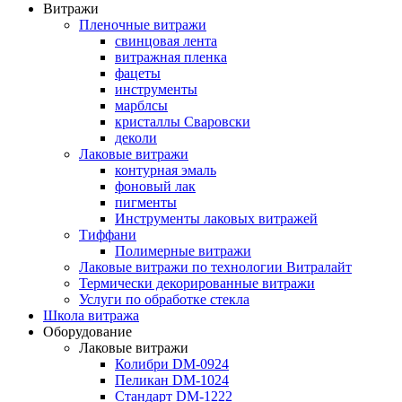
Витражи
Пленочные витражи
свинцовая лента
витражная пленка
фацеты
инструменты
марблсы
кристаллы Сваровски
деколи
Лаковые витражи
контурная эмаль
фоновый лак
пигменты
Инструменты лаковых витражей
Тиффани
Полимерные витражи
Лаковые витражи по технологии Витралайт
Термически декорированные витражи
Услуги по обработке стекла
Школа витража
Оборудование
Лаковые витражи
Колибри DM-0924
Пеликан DM-1024
Стандарт DM-1222