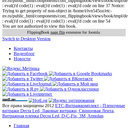
nv.ru/public_html/components/com_flippingbook/views/book/tmpl/def
: eval()'d code(1) : eval()'d code(1) : eval()'d code on line 37 Notice:
Trying to get property of non-object in /home/i/ivn545oz/etc-
nv.ru/public_html/components/com_flippingbook/views/book/tmpl/def
: eval()'d code(1) : eval()'d code(1) : eval()'d code on line 54
You are not authorized to view this book.
FlippingBook
page flip
extension for Joomla.
Switch to Desktop Version
Контакты
Видеоблог
Новости
Все права защищены 2012
ЕТС-Витражкомплект - Пленочные
витражи Decra Led, Лаковые витражи, Свинцовая Лента,
Витражная пленка Decra Led, D-C-Fix, 3M, Armolan
Главная