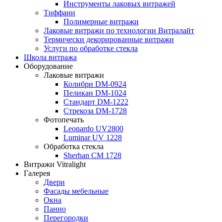
Инструменты лаковых витражей
Тиффани
Полимерные витражи
Лаковые витражи по технологии Витралайт
Термически декорированные витражи
Услуги по обработке стекла
Школа витража
Оборудование
Лаковые витражи
Колибри DM-0924
Пеликан DM-1024
Стандарт DM-1222
Стрекоза DM-1728
Фотопечать
Leonardo UV2800
Luminar UV 1228
Обработка стекла
Sherhan CM 1728
Витражи Vitralight
Галерея
Двери
Фасады мебельные
Окна
Панно
Перегородки