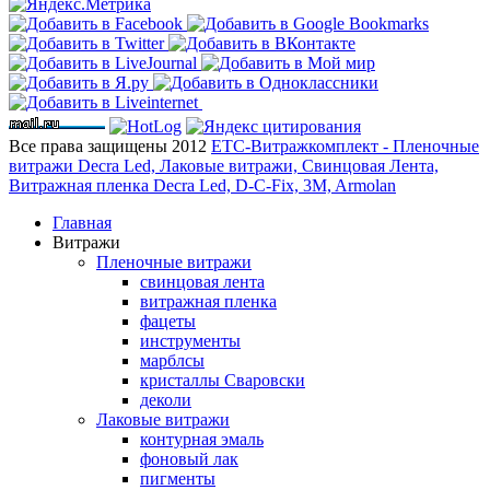
Все права защищены 2012
ЕТС-Витражкомплект - Пленочные
витражи Decra Led, Лаковые витражи, Свинцовая Лента,
Витражная пленка Decra Led, D-C-Fix, 3M, Armolan
Главная
Витражи
Пленочные витражи
свинцовая лента
витражная пленка
фацеты
инструменты
марблсы
кристаллы Сваровски
деколи
Лаковые витражи
контурная эмаль
фоновый лак
пигменты