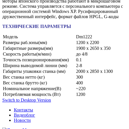
моторы японского производства работают в микрошаговом
режиме. Система управляется с персонального компьютера с
операционной системой Windows XP. Русифицированный
дружественный интерфейс, формат файлов HPGL, G-коды
ТЕХНИЧЕСКИЕ ПАРАМЕТРЫ
Модель
Dm1222
Размеры раб.зоны(мм)
1200 х 2200
Габаритные размеры(мм)
1900 х 2650 х 350
Скорость работы(м/мин)
до 4/8
Точность позиционирования(мм)
0.1
Ширина выводимой линии (мм)
2-8
Габариты упаковки станка (мм)
2000 х 2850 х 1300
Вес станка нетто (кг)
300
Вес станка брутто (кг)
400
Номинальное напряжение(В)
~220
Потребляемая мощность (Вт)
1200
Switch to Desktop Version
Контакты
Видеоблог
Новости