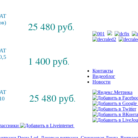
PDF каталог
AT
ов)
25 480 руб
.
AT
0,5
1 400 руб
.
Контакты
Видеоблог
Новости
AT
25 480 руб
.
10
итражи Decra Led, Лаковые витражи, Свинцовая Лента, Витраж