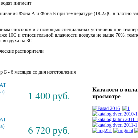
вводят пигмент
ивания Фона А и Фона Б при температуре (18-22)С в плотно зак
чным способом и с помощью специальных установок при темпер
же 10С и относительной влажности воздуха не выше 70%, темп
 воздуха на 3С
ческие растворители
 Б - 6 месяцев со дня изготовления
AT
Каталоги
в онла
а)
1 400 руб
.
просмотре
AT
ра
)
6 720 руб
.