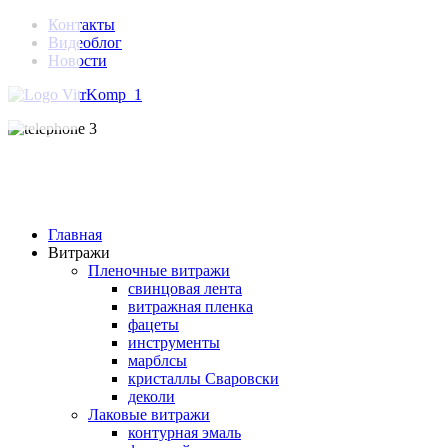
Контакты
Видеоблог
Новости
Главная
Витражи
Пленочные витражи
свинцовая лента
витражная пленка
фацеты
инструменты
марблсы
кристаллы Сваровски
деколи
Лаковые витражи
контурная эмаль