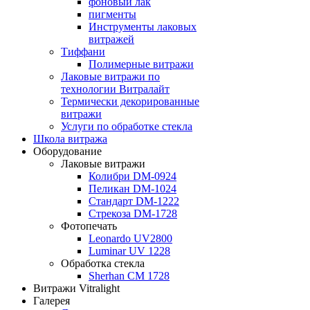
фоновый лак
пигменты
Инструменты лаковых
витражей
Тиффани
Полимерные витражи
Лаковые витражи по
технологии Витралайт
Термически декорированные
витражи
Услуги по обработке стекла
Школа витража
Оборудование
Лаковые витражи
Колибри DM-0924
Пеликан DM-1024
Стандарт DM-1222
Стрекоза DM-1728
Фотопечать
Leonardo UV2800
Luminar UV 1228
Обработка стекла
Sherhan CM 1728
Витражи Vitralight
Галерея