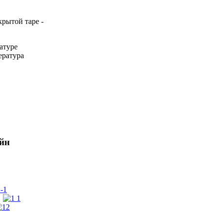
рытой таре -
атуре
ература
йн