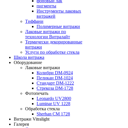
фоновый лак
пигменты
Инструменты лаковых
витражей
Тиффани
Полимерные витражи
Лаковые витражи по
технологии Витралайт
Термически декорированные
витражи
Услуги по обработке стекла
Школа витража
Оборудование
Лаковые витражи
Колибри DM-0924
Пеликан DM-1024
Стандарт DM-1222
Стрекоза DM-1728
Фотопечать
Leonardo UV2800
Luminar UV 1228
Обработка стекла
Sherhan CM 1728
Витражи Vitralight
Галерея