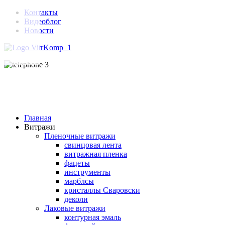
Контакты
Видеоблог
Новости
Главная
Витражи
Пленочные витражи
свинцовая лента
витражная пленка
фацеты
инструменты
марблсы
кристаллы Сваровски
деколи
Лаковые витражи
контурная эмаль