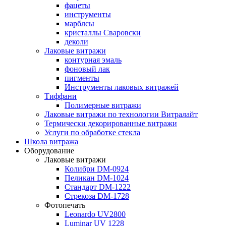
фацеты
инструменты
марблсы
кристаллы Сваровски
деколи
Лаковые витражи
контурная эмаль
фоновый лак
пигменты
Инструменты лаковых витражей
Тиффани
Полимерные витражи
Лаковые витражи по технологии Витралайт
Термически декорированные витражи
Услуги по обработке стекла
Школа витража
Оборудование
Лаковые витражи
Колибри DM-0924
Пеликан DM-1024
Стандарт DM-1222
Стрекоза DM-1728
Фотопечать
Leonardo UV2800
Luminar UV 1228