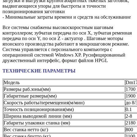
загрузки и выгрузки крупногабаритных тяжелых заготовок,
выдвигающиеся упоры для быстроты и точности
позиционирования заготовки
- Минимальные затраты времени и средств на обслуживание
Все системы снабжены высокоскоростным шаговым
контроллером; зубчатая передача по оси X, зубчатая ременная
передача по оси Y, по оси Z - актуатор . Шаговые моторы
японского производства работают в микрошаговом режиме.
Система управляется с персонального компьютера с
операционной системой Windows XP. Русифицированный
дружественный интерфейс, формат файлов HPGL
ТЕХНИЧЕСКИЕ ПАРАМЕТРЫ
Модель
Dm1
Размеры раб.зоны(мм)
1700 
Габаритные размеры(мм)
1900 
Скорость работы/перемещения(м/мин)
до 8/
Точность позиционирования(мм)
0.1
Ширина выводимой линии (мм)
2-8
Габариты упаковки станка (мм)
2180 
Вес станка нетто (кг)
800
Вес станка брутто (кг)
1100