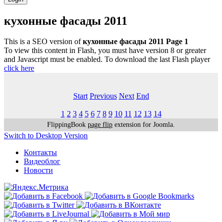
кухонные фасады 2011
This is a SEO version of
кухонные фасады 2011 Page 1
To view this content in Flash, you must have version 8 or greater
and Javascript must be enabled. To download the last Flash player
click here
Start
Previous
Next
End
1
2
3
4
5
6
7
8
9
10
11
12
13
14
FlippingBook
page flip
extension for Joomla.
Switch to Desktop Version
Контакты
Видеоблог
Новости