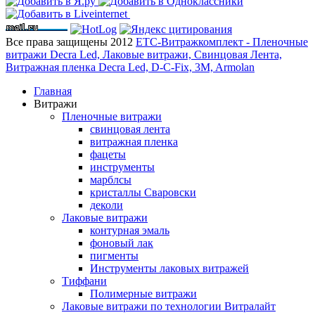
Все права защищены 2012
ЕТС-Витражкомплект - Пленочные
витражи Decra Led, Лаковые витражи, Свинцовая Лента,
Витражная пленка Decra Led, D-C-Fix, 3M, Armolan
Главная
Витражи
Пленочные витражи
свинцовая лента
витражная пленка
фацеты
инструменты
марблсы
кристаллы Сваровски
деколи
Лаковые витражи
контурная эмаль
фоновый лак
пигменты
Инструменты лаковых витражей
Тиффани
Полимерные витражи
Лаковые витражи по технологии Витралайт