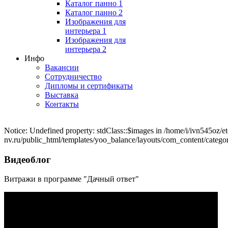
Каталог панно 1
Каталог панно 2
Изображения для
интерьера 1
Изображения для
интерьера 2
Инфо
Вакансии
Сотрудничество
Дипломы и сертификаты
Выставка
Контакты
Notice: Undefined property: stdClass::$images in /home/i/ivn545oz/et
nv.ru/public_html/templates/yoo_balance/layouts/com_content/catego
Видеоблог
Витражи в программе "Дачный ответ"