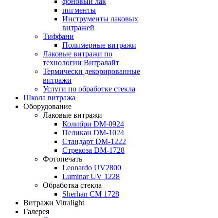
фоновый лак
пигменты
Инструменты лаковых
витражей
Тиффани
Полимерные витражи
Лаковые витражи по
технологии Витралайт
Термически декорированные
витражи
Услуги по обработке стекла
Школа витража
Оборудование
Лаковые витражи
Колибри DM-0924
Пеликан DM-1024
Стандарт DM-1222
Стрекоза DM-1728
Фотопечать
Leonardo UV2800
Luminar UV 1228
Обработка стекла
Sherhan CM 1728
Витражи Vitralight
Галерея