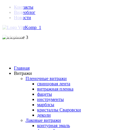
Контакты
Видеоблог
Новости
Главная
Витражи
Пленочные витражи
свинцовая лента
витражная пленка
фацеты
инструменты
марблсы
кристаллы Сваровски
деколи
Лаковые витражи
контурная эмаль